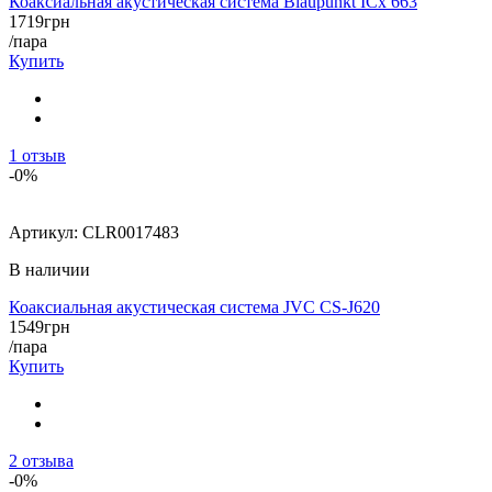
Коаксиальная акустическая система Blaupunkt ICx 663
1719
грн
/пара
Купить
1
отзыв
-0%
Артикул:
CLR0017483
В наличии
Коаксиальная акустическая система JVC CS-J620
1549
грн
/пара
Купить
2
отзыва
-0%