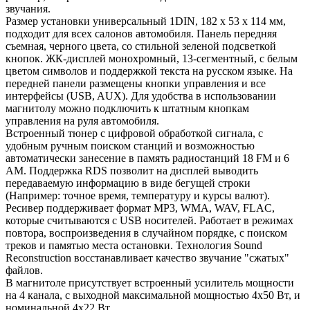
звучания.
Размер установки универсальный 1DIN, 182 x 53 x 114 мм,
подходит для всех салонов автомобиля. Панель передняя
съемная, черного цвета, со стильной зеленой подсветкой
кнопок. ЖК-дисплей монохромный, 13-сегментный, с белым
цветом символов и поддержкой текста на русском языке. На
передней панели размещены кнопки управления и все
интерфейсы (USB, AUX). Для удобства в использовании
магнитолу можно подключить к штатным кнопкам
управления на руля автомобиля.
Встроенный тюнер с цифровой обработкой сигнала, с
удобным ручным поиском станций и возможностью
автоматически занесение в память радиостанций 18 FM и 6
AM. Поддержка RDS позволит на дисплей выводить
передаваемую информацию в виде бегущей строки
(Например: точное время, температуру и курсы валют).
Ресивер поддерживает формат MP3, WMA, WAV, FLAC,
которые считываются с USB носителей. Работает в режимах
повтора, воспроизведения в случайном порядке, с поиском
треков и памятью места остановки. Технология Sound
Reconstruction восстанавливает качество звучание "сжатых"
файлов.
В магнитоле присутствует встроенный усилитель мощности
на 4 канала, с выходной максимальной мощностью 4х50 Вт, и
номинальной 4х22 Вт.