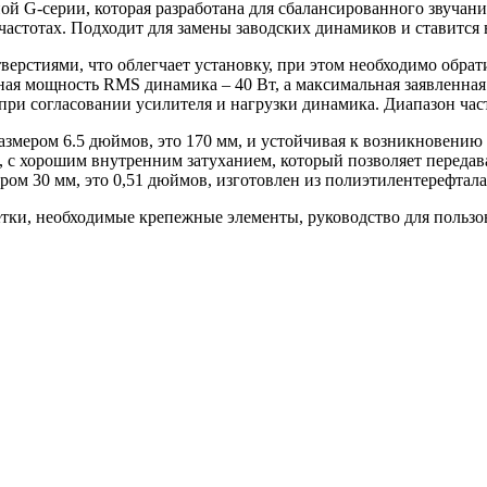
ой G-серии, которая разработана для сбалансированного звучани
частотах. Подходит для замены заводских динамиков и ставится 
ерстиями, что облегчает установку, при этом необходимо обрати
ая мощность RMS динамика – 40 Вт, а максимальная заявленная 
и согласовании усилителя и нагрузки динамика. Диапазон частот
азмером 6.5 дюймов, это 170 мм, и устойчивая к возникновени
л, с хорошим внутренним затуханием, который позволяет переда
м 30 мм, это 0,51 дюймов, изготовлен из полиэтилентерефталат
тки, необходимые крепежные элементы, руководство для пользов