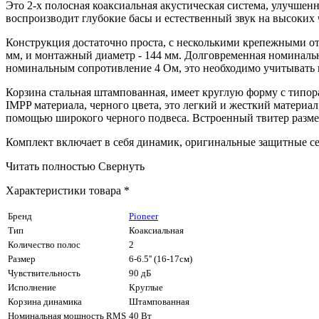
Это 2-х полосная коаксиальная акустическая система, улучшенн
воспроизводит глубокие басы и естественный звук на высоких 
Конструкция достаточно проста, с несколькими крепежными отв
мм, и монтажный диаметр - 144 мм. Долговременная номинальн
номинальным сопротивление 4 Ом, это необходимо учитывать пр
Корзина стальная штампованная, имеет круглую форму с типор
IMPP материала, черного цвета, это легкий и жесткий материа
помощью широкого черного подвеса. Встроенный твитер размеро
Комплект включает в себя динамик, оригинальные защитные се
Читать полностью
Свернуть
Характеристики товара *
Бренд
Pioneer
Тип
Коаксиальная
Количество полос
2
Размер
6-6.5'' (16-17см)
Чувствительность
90 дБ
Исполнение
Круглые
Корзина динамика
Штампованная
Номинальная мощность RMS
40 Вт