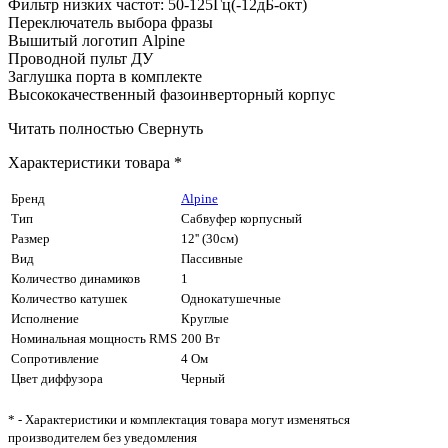
Фильтр низких частот: 50-125Гц(-12дБ-окт)
Переключатель выбора фразы
Вышитый логотип Alpine
Проводной пульт ДУ
Заглушка порта в комплекте
Высококачественный фазоинверторный корпус
Читать полностью
Свернуть
Характеристики товара *
Бренд
Alpine
Тип
Сабвуфер корпусный
Размер
12'' (30см)
Вид
Пассивные
Количество динамиков
1
Количество катушек
Однокатушечные
Исполнение
Круглые
Номинальная мощность RMS
200 Вт
Сопротивление
4 Ом
Цвет диффузора
Черный
* - Характеристики и комплектация товара могут изменяться
производителем без уведомления