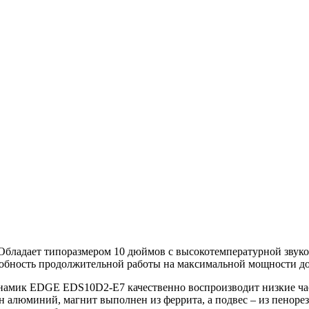
бладает типоразмером 10 дюймов с высокотемпературной звуко
собность продолжительной работы на максимальной мощности д
намик EDGE EDS10D2-E7 качественно воспроизводит низкие час
ан алюминий, магнит выполнен из феррита, а подвес – из пено