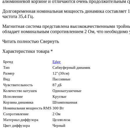
алюминиевой корзине и отличаются очень продолжительным с
Долговременная номинальная мощность динамика составляет 13
частота 35,4 Гц.
Магнитная система представлена высококачественными тройн
обладает номинальным сопротивлением 2 Ом, что необходимо 
Читать полностью
Свернуть
Характеристики товара *
Бренд
Edge
Тип
Сабвуферный динамик
Размер
12'' (30см)
Вид
Пассивные
Чувствительность
87 дБ
Количество катушек
Однокатушечные
Исполнение
Круглые
Корзина динамика
Штампованная
Номинальная мощность RMS
300 Вт
Сопротивление
2 Ом
Материал диффузора
Целлюлоза
Цвет диффузора
Черный