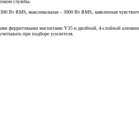
роком службы.
00 Вт RMS, максимальная – 3000 Вт RMS, заявленная чувствите
ыми ферритовыми магнитами Y35 и двойной, 4-слойной алюмини
учитывать при подборе усилителя.