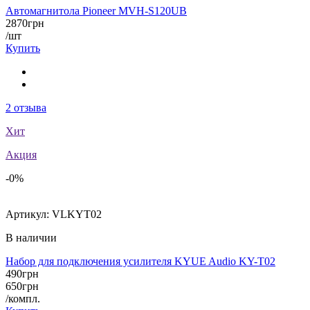
Автомагнитола Pioneer MVH-S120UB
2870
грн
/шт
Купить
2
отзыва
Хит
Акция
-0%
Артикул:
VLKYT02
В наличии
Набор для подключения усилителя KYUE Audio KY-T02
490
грн
650
грн
/компл.