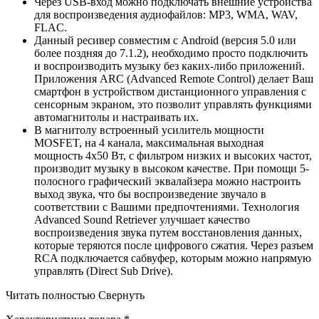
Через USB-вход можно подключать внешние устройства
для воспроизведения аудиофайлов: MP3, WMA, WAV,
FLAC.
Данный ресивер совместим с Android (версия 5.0 или
более поздняя до 7.1.2), необходимо просто подключить
и воспроизводить музыку без каких-либо приложений.
Приложения ARC (Advanced Remote Control) делает Ваш
смартфон в устройством дистанционного управления с
сенсорным экраном, это позволит управлять функциями
автомагнитолы и настраивать их.
В магнитолу встроенный усилитель мощности
MOSFET, на 4 канала, максимальная выходная
мощность 4х50 Вт, с фильтром низких и высоких частот,
производит музыку в высоком качестве. При помощи 5-
полосного графический эквалайзера можно настроить
выход звука, что бы воспроизведение звучало в
соответствии с Вашими предпочтениями. Технология
Advanced Sound Retriever улучшает качество
воспроизведения звука путем восстановления данных,
которые теряются после цифрового сжатия. Через разъем
RCA подключается сабвуфер, которым можно напрямую
управлять (Direct Sub Drive).
Читать полностью
Свернуть