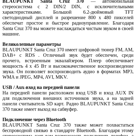
BLAUPUNKT Santa Cruz 370
— автомобильная
стереосистема с 2 DIN/2 DIN, с исключительными
характеристиками. Большой 6.2-дюймовый TFT
светодиодный дисплей и разрешение 800 x 480 пикселей
обеспечат простое и быстрое радиоуправление. Благодаря
Santa Cruz 370 вы можете наслаждаться чистым звуком в своей
машине.
Великолепные параметры
BLAUPUNKT Santa Cruz 370 имеет цифровой тюнер FM, AM,
DAB+ с RDS . Отличный звук будет обеспечен, среди
прочего, встроенным эквалайзером. Плеер обеспечивает
мощность 4 х 45 Вт и высококачественное воспроизведение
звука. Он позволяет воспроизводить аудио в форматах MP3,
WMA и JPEG, MP4, AVI, MKV.
USB / Aux-вход на передней панели
На передней панели расположен вход USB и вход AUX IN
для подключения внешних источников звука, а на задней
панели считыватель SD карт. Радио BLAUPUNKT Santa Cruz
370 также имеет выход на сабвуфер.
Подключение через Bluetooth
BLAUPUNKT Santa Cruz 370 также может похвастаться
беспроводной связью в стандарте Bluetooth. Благодаря этому
стереосистема дает вам возможность подключить телефон, а