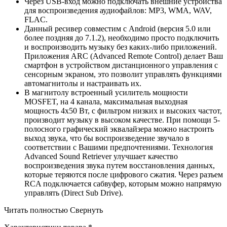
Через USB-вход можно подключать внешние устройства
для воспроизведения аудиофайлов: MP3, WMA, WAV,
FLAC.
Данный ресивер совместим с Android (версия 5.0 или
более поздняя до 7.1.2), необходимо просто подключить
и воспроизводить музыку без каких-либо приложений.
Приложения ARC (Advanced Remote Control) делает Ваш
смартфон в устройством дистанционного управления с
сенсорным экраном, это позволит управлять функциями
автомагнитолы и настраивать их.
В магнитолу встроенный усилитель мощности
MOSFET, на 4 канала, максимальная выходная
мощность 4х50 Вт, с фильтром низких и высоких частот,
производит музыку в высоком качестве. При помощи 5-
полосного графический эквалайзера можно настроить
выход звука, что бы воспроизведение звучало в
соответствии с Вашими предпочтениями. Технология
Advanced Sound Retriever улучшает качество
воспроизведения звука путем восстановления данных,
которые теряются после цифрового сжатия. Через разъем
RCA подключается сабвуфер, которым можно напрямую
управлять (Direct Sub Drive).
Читать полностью
Свернуть