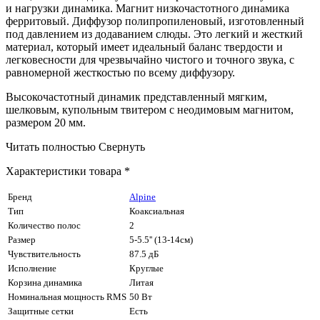
и нагрузки динамика. Магнит низкочастотного динамика
ферритовый. Диффузор полипропиленовый, изготовленный
под давлением из додаванием слюды. Это легкий и жесткий
материал, который имеет идеальный баланс твердости и
легковесности для чрезвычайно чистого и точного звука, с
равномерной жесткостью по всему диффузору.
Высокочастотный динамик представленный мягким,
шелковым, купольным твитером с неодимовым магнитом,
размером 20 мм.
Читать полностью
Свернуть
Характеристики товара *
Бренд
Alpine
Тип
Коаксиальная
Количество полос
2
Размер
5-5.5'' (13-14см)
Чувствительность
87.5 дБ
Исполнение
Круглые
Корзина динамика
Литая
Номинальная мощность RMS
50 Вт
Защитные сетки
Есть