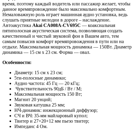
время, поэтому каждый водитель или пассажир желает, чтобы
данное времяпровождение было максимально комфортным.
Немаловажную роль играет машинная аудио установка, ведь
слушать приятные мелодии в дороге – наслаждение.
Автоакустика
Akai
CA008A-CV695C
— коаксиальная
пятиполосная акустическая система, позволяющая создать
качественный и чистый звуковой фон в Вашем авто, тем
самым повысив комфорт времяпровождения в пути или на
отдыхе. Максимальная мощность динамика — 150Вт. Диаметр
динамика — 15 см х 23 см. Форма — овал.
Особенности:
Диаметр: 15 см х 23 см;
5ти-полосные динамики;
Аудио частота: 45 Гц — 20 кГц;
Чувствительность 90дБ / Вт / М;
Максимальная мощность 150 Вт;
Магнит 20 унций;
Звуковая катушка 25 мм;
НЧ-динамик: инжекционный диффузор;
СЧ и ВЧ: 35-мм майларовый купол;
Твитер и 27+20+12 мм пьезо твитер;
Импеданс 4 Ом.