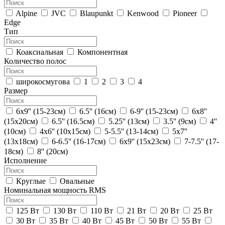
Alpine
JVC
Blaupunkt
Kenwood
Pioneer
Edge
Тип
Коаксиальная
Компонентная
Количество полос
широкосмугова
1
2
3
4
Размер
6х9'' (15-23см)
6.5'' (16см)
6-9'' (15-23см)
6х8''
(15х20см)
6.5'' (16.5см)
5.25'' (13см)
3.5'' (9см)
4''
(10см)
4x6'' (10х15см)
5-5.5'' (13-14см)
5x7''
(13х18см)
6-6.5'' (16-17см)
6x9'' (15х23см)
7-7.5'' (17-
18см)
8'' (20см)
Исполнение
Круглые
Овальные
Номинальная мощность RMS
125 Вт
130 Вт
110 Вт
21 Вт
20 Вт
25 Вт
30 Вт
35 Вт
40 Вт
45 Вт
50 Вт
55 Вт