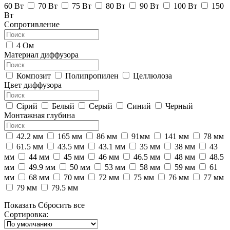
60 Вт
70 Вт
75 Вт
80 Вт
90 Вт
100 Вт
150
Вт
Сопротивление
4 Ом
Материал диффузора
Композит
Полипропилен
Целлюлоза
Цвет диффузора
Cірий
Белый
Серый
Синий
Черный
Монтажная глубина
42.2 мм
165 мм
86 мм
91мм
141 мм
78 мм
61.5 мм
43.5 мм
43.1 мм
35 мм
38 мм
43
мм
44 мм
45 мм
46 мм
46.5 мм
48 мм
48.5
мм
49.9 мм
50 мм
53 мм
58 мм
59 мм
61
мм
68 мм
70 мм
72 мм
75 мм
76 мм
77 мм
79 мм
79.5 мм
Показать
Cбросить все
Сортировка: