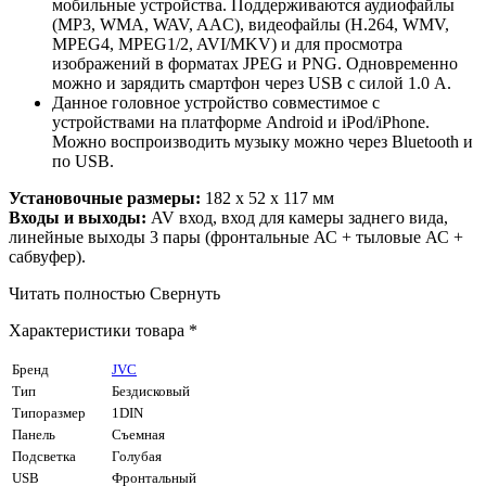
мобильные устройства. Поддерживаются аудиофайлы
(MP3, WMA, WAV, AAC), видеофайлы (H.264, WMV,
MPEG4, MPEG1/2, AVI/MKV) и для просмотра
изображений в форматах JPEG и PNG. Одновременно
можно и зарядить смартфон через USB с силой 1.0 А.
Данное головное устройство совместимое с
устройствами на платформе Android и iPod/iPhone.
Можно воспроизводить музыку можно через Bluetooth и
по USB.
Установочные размеры:
182 x 52 x 117 мм
Входы и выходы:
AV вход, вход для камеры заднего вида,
линейные выходы 3 пары (фронтальные АС + тыловые АС +
сабвуфер).
Читать полностью
Свернуть
Характеристики товара *
Бренд
JVC
Тип
Бездисковый
Типоразмер
1DIN
Панель
Cъемная
Подсветка
Голубая
USB
Фронтальный