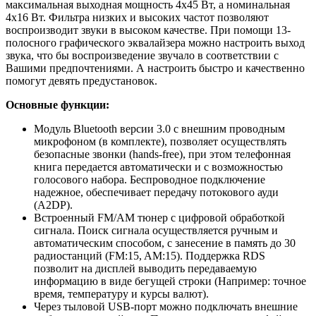
максимальная выходная мощность 4х45 Вт, а номинальная
4х16 Вт. Фильтра низких и высоких частот позволяют
воспроизводит звуки в высоком качестве. При помощи 13-
полосного графического эквалайзера можно настроить выход
звука, что бы воспроизведение звучало в соответствии с
Вашими предпочтениями. А настроить быстро и качественно
помогут девять предустановок.
Основные функции:
Модуль Bluetooth версии 3.0 с внешним проводным
микрофоном (в комплекте), позволяет осуществлять
безопасные звонки (hands-free), при этом телефонная
книга передается автоматически и с возможностью
голосового набора. Беспроводное подключение
надежное, обеспечивает передачу потокового ауди
(A2DP).
Встроенный FM/AM тюнер с цифровой обработкой
сигнала. Поиск сигнала осуществляется ручным и
автоматическим способом, с занесение в память до 30
радиостанций (FM:15, AM:15). Поддержка RDS
позволит на дисплей выводить передаваемую
информацию в виде бегущей строки (Например: точное
время, температуру и курсы валют).
Через тыловой USB-порт можно подключать внешние