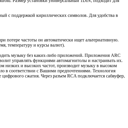
droid. Размер установки универсальный 1DIN, подходит для
ный с поддержкой кириллических символов. Для удобства в
ри потере частоты он автоматически ищет альтернативную.
я, температуру и курсы валют).
изводить музыку без каких-либо приложений. Приложения ARC
зволит управлять функциями автомагнитолы и настраивать их.
ом низких и высоких частот, производит музыку в высоком
ало в соответствии с Вашими предпочтениями. Технология
ле цифрового сжатия. Через разъем RCA подключается сабвуфер,