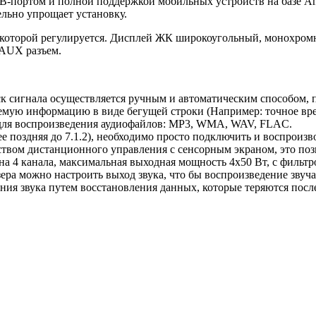
SB-портом и полной поддержкой мобильных устройств на базе An
ельно упрощает установку.
ь которой регулируется. Дисплей ЖК широкоугольный, монохром
 AUX разъем.
к сигнала осуществляется ручным и автоматическим способом, п
мую информацию в виде бегущей строки (Например: точное врем
для воспроизведения аудиофайлов: MP3, WMA, WAV, FLAC.
лее поздняя до 7.1.2), необходимо просто подключить и воспро
йством дистанционного управления с сенсорным экраном, это по
 4 канала, максимальная выходная мощность 4х50 Вт, с фильтр
ера можно настроить выход звука, что бы воспроизведение звуч
ения звука путем восстановления данных, которые теряются пос