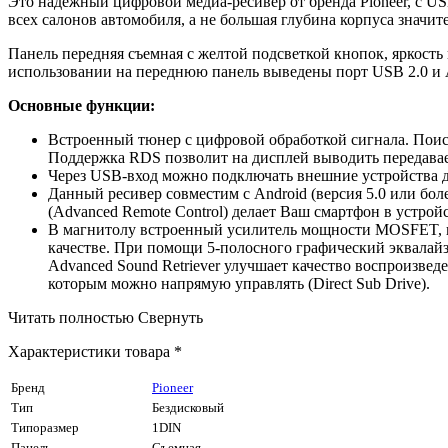
Это надежный цифровой медиа-ресивер от бренда Pioneer, с U
всех салонов автомобиля, а не большая глубина корпуса значит
Панель передняя съемная с желтой подсветкой кнопок, яркост
использовании на переднюю панель выведены порт USB 2.0 и
Основные функции:
Встроенный тюнер с цифровой обработкой сигнала. Поис
Поддержка RDS позволит на дисплей выводить передавае
Через USB-вход можно подключать внешние устройства 
Данный ресивер совместим с Android (версия 5.0 или бо
(Advanced Remote Control) делает Ваш смартфон в устро
В магнитолу встроенный усилитель мощности MOSFET, на
качестве. При помощи 5-полосного графический эквалайз
Advanced Sound Retriever улучшает качество воспроизвед
которым можно напрямую управлять (Direct Sub Drive).
Читать полностью
Свернуть
Характеристики товара *
Бренд
Pioneer
Тип
Бездисковый
Типоразмер
1DIN
Панель
Cъемная