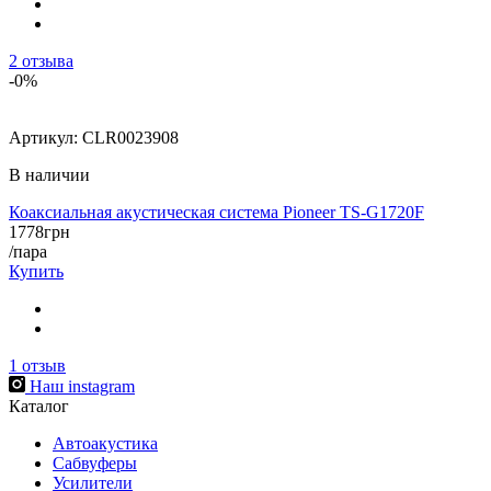
2
отзыва
-0%
Артикул:
CLR0023908
В наличии
Коаксиальная акустическая система Pioneer TS-G1720F
1778
грн
/пара
Купить
1
отзыв
Наш instagram
Каталог
Автоакустика
Сабвуферы
Усилители