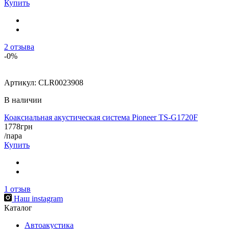
Купить
2
отзыва
-0%
Артикул:
CLR0023908
В наличии
Коаксиальная акустическая система Pioneer TS-G1720F
1778
грн
/пара
Купить
1
отзыв
Наш instagram
Каталог
Автоакустика