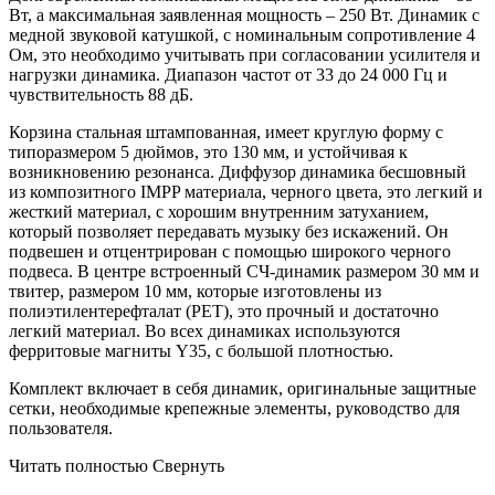
Вт, а максимальная заявленная мощность – 250 Вт. Динамик с
медной звуковой катушкой, с номинальным сопротивление 4
Ом, это необходимо учитывать при согласовании усилителя и
нагрузки динамика. Диапазон частот от 33 до 24 000 Гц и
чувствительность 88 дБ.
Корзина стальная штампованная, имеет круглую форму с
типоразмером 5 дюймов, это 130 мм, и устойчивая к
возникновению резонанса. Диффузор динамика бесшовный
из композитного IMPP материала, черного цвета, это легкий и
жесткий материал, с хорошим внутренним затуханием,
который позволяет передавать музыку без искажений. Он
подвешен и отцентрирован с помощью широкого черного
подвеса. В центре встроенный СЧ-динамик размером 30 мм и
твитер, размером 10 мм, которые изготовлены из
полиэтилентерефталат (PET), это прочный и достаточно
легкий материал. Во всех динамиках используются
ферритовые магниты Y35, с большой плотностью.
Комплект включает в себя динамик, оригинальные защитные
сетки, необходимые крепежные элементы, руководство для
пользователя.
Читать полностью
Свернуть