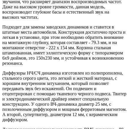
звучания, что расширяет диапазон воспроизводимых частот.
Даже на высоком уровне громкости, данная модель,
воспроизводит глубокие басы и естественный звук на
высоких частотах.
Подходит для замены заводских динамиков и ставится в
штатные места автомобиля. Конструкция достаточно проста и
легкая в установке, при этом необходимо обратить внимание
на монтажную глубину, которая составляет - 79.3 мм, и на
монтажное отверстие - 222 x 154 мм. Корзина стальная
штампованная, имеет эллиптическую форму с типоразмером
6х9 дюймов, это 150х230 мм, и устойчивая к возникновению
резонанса.
Диффузоры НЧ/СЧ динамика изготовлен из полипропилена,
стального серого цвета, это легкий и жесткий материал, с
хорошим внутренним затуханием, который позволяет
передавать звук без искажений. Он подвешен и
отцентрирован с помощью тканевого черного подвеса. Твитер
и электродинамический драйвер имеют специальную
конструкцию. У одного ВЧ-динамика диаметр 25 мм, с
позолоченным диффузором и мощным ферритовым магнитом.
А второй, супертвитер, диаметром 12 мм, с керамическим
диффузором.