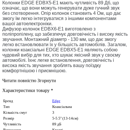
Колонки EDGE EDBX5-E1 мають чутливість 89 Дб, що
означає, що вони можуть генерувати дуже гучний звук
без спотворення. Опір колонок становить 4 Ом, що дає
змогу їм легко інтегруватися з іншими компонентами
вашої автоелектроніки.
Дифузор колонок EDBX6-E1 виготовлено з
поліпропілену, що забезпечує довговічність і високу якість
звучання. Монтажний діаметр - 130 мм, що дає змогу
легко встановлювати їх у більшість автомобілів. Загалом,
колонки коаксіальні EDGE EDBX5-E1 являють собою
чудовий вибір для тих, хто шукає якісний звук у своєму
автомобілі. Їхнє легке встановлення, довговічність і
висока якість звучання зроблять вашу поїздку
комфортнішою і приємнішою.
Читати повністю
Згорнути
Характеристики товару *
Бренд
Edge
Тип
Коаксіальна
Кількість смуг
3
Розмір
5-5.5'' (13-14см)
Чутливість
89 дБ
Виконання
Круглі