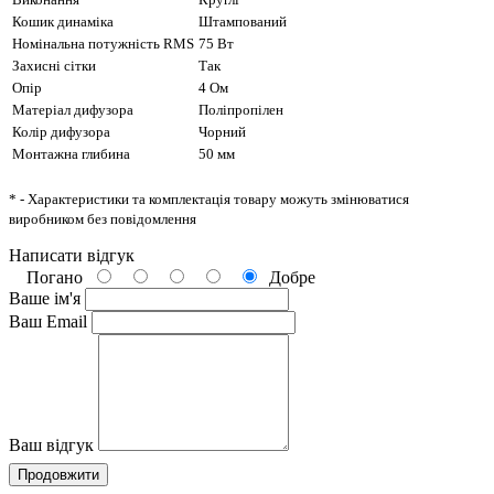
Кошик динаміка
Штампований
Номінальна потужність RMS
75 Вт
Захисні сітки
Так
Опір
4 Ом
Матеріал дифузора
Поліпропілен
Колір дифузора
Чорний
Монтажна глибина
50 мм
* - Характеристики та комплектація товару можуть змінюватися
виробником без повідомлення
Написати відгук
Погано
Добре
Ваше ім'я
Ваш Email
Ваш відгук
Продовжити