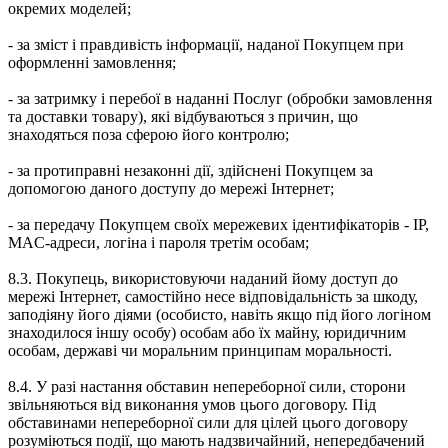
окремих моделей;
- за зміст і правдивість інформації, наданої Покупцем при
оформленні замовлення;
- за затримку і перебої в наданні Послуг (обробки замовлення
та доставки товару), які відбуваються з причин, що
знаходяться поза сферою його контролю;
- за протиправні незаконні дії, здійснені Покупцем за
допомогою даного доступу до мережі Інтернет;
- за передачу Покупцем своїх мережевих ідентифікаторів - IP,
MAC-адреси, логіна і пароля третім особам;
8.3. Покупець, використовуючи наданий йому доступ до
мережі Інтернет, самостійно несе відповідальність за шкоду,
заподіяну його діями (особисто, навіть якщо під його логіном
знаходилося іншу особу) особам або їх майну, юридичним
особам, державі чи моральним принципам моральності.
8.4. У разі настання обставин непереборної сили, сторони
звільняються від виконання умов цього договору. Під
обставинами непереборної сили для цілей цього договору
розуміються події, що мають надзвичайний, непередбачений