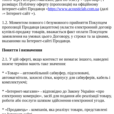
розміщує Публічну оферту (пропозиція) на офіційному
інтернет-сайті Продавця «
https://www.acousticlab.com.ua
(далі
-« Інтернет-сайт »).
1.2. Моментом повного і безумовного прийняття Покупцем
пропозиції Продавця (акцептом) укласти електронний договір
купівлі-продажу товарів, вважається факт оплати Покупцем
замовлення на умовах цього Договору, у строки та за цінами,
вказаними на Інтернет-сайті Продавця.
Поняття і визначення
2.1. У цій оферті, якщо контекст не вимагає іншого, наведені
нижче терміни мають таке значення:
* «Товар» - автомобільний сабвуфер, підсилювачі,
автомагнітоли, захисні сітки, корпусу для сабвуферів, кабель і
комплектуючі;
* «Інтернет-магазин» - відповідно до Закону України «про
електронну комерцію», засіб для подання або реалізації товару,
роботи або послуги шляхом здійснення електронної угоди.
* «Продавець» - компанія, яка реалізує товари, представлені