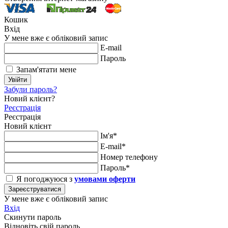
Кошик
Вхід
У мене вже є обліковий запис
E-mail
Пароль
Запам'ятати мене
Увійти
Забули пароль?
Новий клієнт?
Реєстрація
Реєстрація
Новий клієнт
Ім'я*
E-mail*
Номер телефону
Пароль*
Я погоджуюся з
умовами оферти
Зареєструватися
У мене вже є обліковий запис
Вхід
Скинути пароль
Відновіть свій пароль