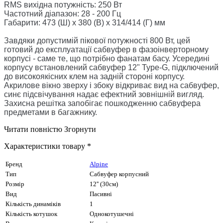
RMS вихідна потужність: 250 Вт
Частотний діапазон: 28 - 200 Гц
Габарити: 473 (Ш) x 380 (В) x 314/414 (Г) мм
Завдяки допустимій пікової потужності 800 Вт, цей
готовий до експлуатації сабвуфер в фазоінверторному
корпусі - саме те, що потрібно фанатам басу. Усередині
корпусу встановлений сабвуфер 12" Type-G, підключений
до високоякісних клем на задній стороні корпусу.
Акрилове вікно зверху і збоку відкриває вид на сабвуфер,
синє підсвічування надає ефектний зовнішній вигляд.
Захисна решітка запобігає пошкодженню сабвуфера
предметами в багажнику.
Читати повністю
Згорнути
Характеристики товару *
Бренд
Alpine
Тип
Сабвуфер корпусний
Розмір
12'' (30см)
Вид
Пасивні
Кількість динаміків
1
Кількість котушок
Однокотушечні