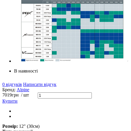
В наявності
0 відгуків
Написати відгук
Бренд:
Alpine
7019
грн
/ шт
Купити
Розмір:
12" (30см)