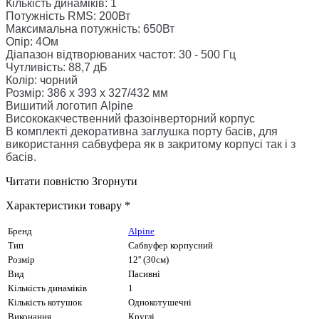
Кількість динаміків: 1
Потужність RMS: 200Вт
Максимальна потужність: 650Вт
Опір: 4Ом
Діапазон відтворюваних частот: 30 - 500 Гц
Чутливість: 88,7 дБ
Колір: чорний
Розмір: 386 x 393 x 327/432 мм
Вишитий логотип Alpine
Висококакчественний фазоінверторний корпус
В комплекті декоративна заглушка порту басів, для
використання сабвуфера як в закритому корпусі так і з
басів.
Читати повністю
Згорнути
Характеристики товару *
Бренд
Alpine
Тип
Сабвуфер корпусний
Розмір
12'' (30см)
Вид
Пасивні
Кількість динаміків
1
Кількість котушок
Однокотушечні
Виконання
Круглі