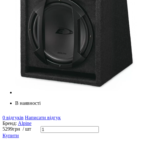
В наявності
0 відгуків
Написати відгук
Бренд:
Alpine
5299
грн
/ шт
Купити