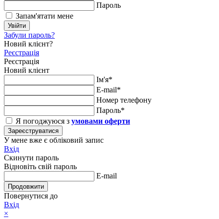
Пароль
Запам'ятати мене
Увійти
Забули пароль?
Новий клієнт?
Реєстрація
Реєстрація
Новий клієнт
Ім'я*
E-mail*
Номер телефону
Пароль*
Я погоджуюся з
умовами оферти
Зареєструватися
У мене вже є обліковий запис
Вхід
Скинути пароль
Відновіть свій пароль
E-mail
Продовжити
Повернутися до
Вхід
×