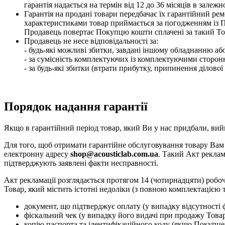
гарантія надається на термін від 12 до 36 місяців в залеж
Гарантія на продані товари передбачає їх гарантійний ре
характеристиками товар приймається за погодженням із П
Продавець повертає Покупцю кошти сплачені за такий То
Продавець не несе відповідальності за:
- будь-які можливі збитки, завдані іншому обладнанню аб
- за сумісність комплектуючих із комплектуючими сторон
- за будь-які збитки (втрати прибутку, припинення ділов
Порядок надання гарантії
Якщо в гарантійний період товар, який Ви у нас придбали, вий
Для того, щоб отримати гарантійне обслуговування товару Вам
електронну адресу
shop@acousticlab.com.ua
. Такий Акт реклам
підтверджують заявлені факти несправності.
Акт рекламації розглядається протягом 14 (чотирнадцяти) робо
Товар, який містить істотні недоліки (з повною комплектацією 
документ, що підтверджує оплату (у випадку відсутності 
фіскальний чек (у випадку його видачі при продажу Товар
копію паспорта та ідентифікаційного коду (якщо Покупцем