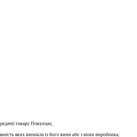
ередачі) товару Покупцю;
вність яких виникла із його вини або з вини виробника;