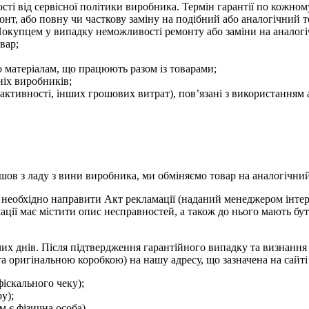
ності від сервісної політики виробника. Термін гарантії по кожно
монт, або повну чи часткову заміну на подібний або аналогічний 
окупцем у випадку неможливості ремонту або заміни на аналогі
вар;
о матеріалам, що працюють разом із товарами;
ніх виробників;
ої активності, інших грошових витрат), пов’язані з використанн
шов з ладу з вини виробника, ми обміняємо товар на аналогічни
 необхідно направити Акт рекламації (наданий менеджером інтер
ації має містити опис несправностей, а також до нього мають бут
чих днів. Після підтвердження гарантійного випадку та визнанн
та оригінальною коробкою) на нашу адресу, що зазначена на сайті
фіскального чеку);
у);
 є фізична особа).