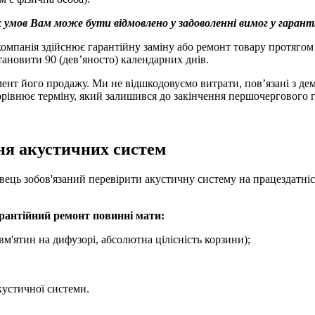
 умов Вам може бути відмовлено у задоволенні вимог у гаранті
омпанія здійснює гарантійну заміну або ремонт товару протягом
ановити 90 (дев’яносто) календарних днів.
мент його продажу. Ми не відшкодовуємо витрати, пов’язані з д
рівнює терміну, який залишився до закінчення першочергового г
ня акустичних систем
ць зобов'язаний перевірити акустичну систему на працездатніс
арантійний ремонт повинні мати:
вм'ятин на дифузорі, абсолютна цілісність корзини);
кустичної системи.