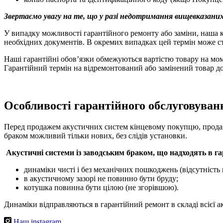
Звертаємо увагу на те, що у разі недотримання вищевказаних
У випадку можливості гарантійного ремонту або заміни, наша к
необхідних документів. В окремих випадках цей термін може ст
Наші гарантійні обов’язки обмежуються вартістю товару на мо
Гарантійний термін на відремонтований або замінений товар до
Особливості гарантійного обслуговуван
Перед продажем акустичних систем кінцевому покупцю, продаве
браком можливий тільки нових, без слідів установки.
Акустичні системи із заводським браком, що надходять в г
динаміки чисті і без механічних пошкоджень (відсутність 
в акустичному зазорі не повинно бути бруду;
котушка повинна бути цілою (не згорівшою).
Динаміки відправляються в гарантійний ремонт в складі всієї а
Наш instagram