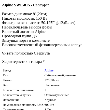
Alpine SWE-815
- Сабвуфер
Размер динамика: 8"(20см)
Пиковая мощность: 150 Вт
Фильтр низких частот: 50-125Гц(-12дБ-окт)
Переключатель выбора фразы
Вышитый логотип Alpine
Проводной пульт ДУ
Заглушка порта в комплекте
Высококачественный фазоинверторный корпус
Читать полностью
Свернуть
Характеристики товара *
Бренд
Alpine
Тип
Сабвуферный динамик
Размер
12'' (30см)
Вид
Пассивные
Количество динамиков
1
Количество катушек
Однокатушечные
Исполнение
Круглые
Номинальная мощность RMS
600 Вт
Сопротивление
4 Ом