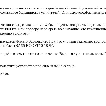
значен для низких частот с вариабельной схемой усиления басо
эффективнее большинства усилителей. Они высокоэффективные, 
ючении с сопротивлением в 4 Ом получим мощность на динамики
800 Вт. При подборе надо брать во внимание, что качественнее 
ивлению усилителя.
звуковой фильтр Subsonic (20 Гц), что улучшает качество воспр
ение баса (BASS BOOST) 0-18 Дб.
кцией автоматического включения. Входная чувствительность: 0
азместить устройство под сиденьями в салоне.
27 мм.