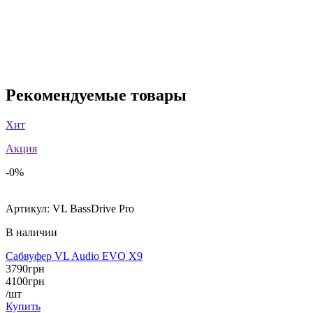
Рекомендуемые товары
Хит
Акция
-0%
Артикул:
VL BassDrive Pro
В наличии
Сабвуфер VL Audio EVO X9
3790
грн
4100
грн
/шт
Купить