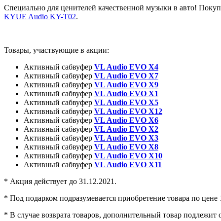
Специально для ценителей качественной музыки в авто! Поку
KYUE Audio KY-T02
.
Товары, участвующие в акции:
Активный сабвуфер
VL Audio EVO X4
Активный сабвуфер
VL Audio EVO X7
Активный сабвуфер
VL Audio EVO X9
Активный сабвуфер
VL Audio EVO X1
Активный сабвуфер
VL Audio EVO X5
Активный сабвуфер
VL Audio EVO X12
Активный сабвуфер
VL Audio EVO X6
Активный сабвуфер
VL Audio EVO X2
Активный сабвуфер
VL Audio EVO X3
Активный сабвуфер
VL Audio EVO X8
Активный сабвуфер
VL Audio EVO X10
Активный сабвуфер
VL Audio EVO X11
* Акция действует до 31.12.2021.
* Под подарком подразумевается приобретение товара по цене 
* В случае возврата товаров, дополнительный товар подлежит о