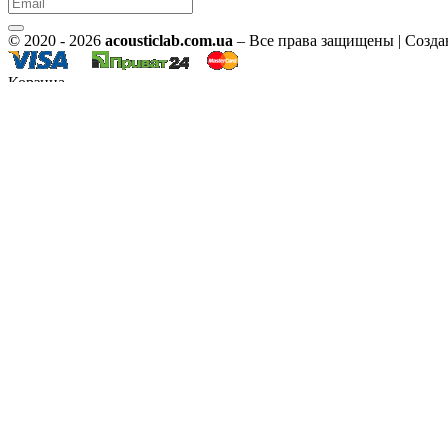
© 2020 - 2026
acousticlab.com.ua
– Все права защищены | Созда
Корзина
Вход
У меня уже есть аккаунт
E-mail
Пароль
Запомнить меня
Войти
Забыли пароль?
Новый клиент?
Регистрация
Регистрация
Новый клиент
Имя*
E-mail*
Номер телефона
Пароль*
Я соглашаюсь с
условиями оферты
Зарегистрироваться
У меня уже есть аккаунт