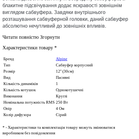
блакитне підсвічування додає яскравості зовнішнім
виглядом сабвуфера. Завдяки внутрішнього
розташування сабвуферной головки, даний сабвуфер
абсолютно нечутливий до зовнішніх впливів.
Читати повністю
Згорнути
Характеристики товару *
Бренд
Alpine
Тип
Сабвуфер корпусний
Розмір
12'' (30см)
Вид
Пасивні
Кількість динаміків
1
Кількість котушок
Однокотушечні
Виконання
Круглі
Номінальна потужність RMS
250 Вт
Опір
4 Ом
Колір дифузора
Cірий
* - Характеристики та комплектація товару можуть змінюватися
виробником без повідомлення