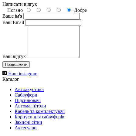
Написати відгук
Погано
Добре
Ваше ім'я
Ваш Email
Ваш відгук
Продовжити
Наш instagram
Каталог
Автоакустика
Cабвуфери
Підсилювачі
Автомагнітоли
Кабель та комплектуючі
Корпуси для сабвуферів
Захисні сітки
Аксесуари