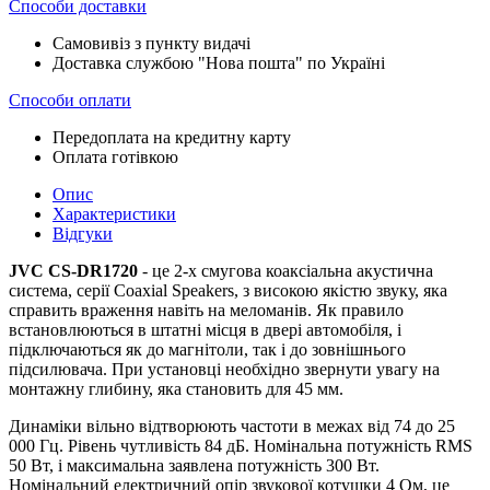
Способи доставки
Самовивіз з пункту видачі
Доставка службою "Нова пошта" по Україні
Способи оплати
Передоплата на кредитну карту
Оплата готівкою
Опис
Характеристики
Відгуки
JVC CS-DR1720
- це 2-х смугова коаксіальна акустична
система, серії Coaxial Speakers, з високою якістю звуку, яка
справить враження навіть на меломанів. Як правило
встановлюються в штатні місця в двері автомобіля, і
підключаються як до магнітоли, так і до зовнішнього
підсилювача. При установці необхідно звернути увагу на
монтажну глибину, яка становить для 45 мм.
Динаміки вільно відтворюють частоти в межах від 74 до 25
000 Гц. Рівень чутливість 84 дБ. Номінальна потужність RMS
50 Вт, і максимальна заявлена ​​потужність 300 Вт.
Номінальний електричний опір звукової котушки 4 Ом, це