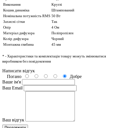
Виконання
Круглі
Кошик динаміка
Штампований
Номінальна потужність RMS
50 Вт
Захисні сітки
Так
Опір
4 Ом
Матеріал дифузора
Поліпропілен
Колір дифузора
Чорний
Монтажна глибина
45 мм
* - Характеристики та комплектація товару можуть змінюватися
виробником без повідомлення
Написати відгук
Погано
Добре
Ваше ім'я
Ваш Email
Ваш відгук
Продовжити