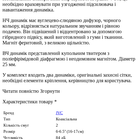
необхідно враховувати при узгодженні підсилювача і
навантаження динаміка.
НЧ динамік має вуглецево-слюдяною дифузор, чорного
кольору, відрізняється натуральним звучанням і рівною
подачею. Він підвішений і відцентровано за допомогою
гібридного підвісу, який виготовлений з гуми і тканини.
Магніт феритовий, з великою щільністю.
ВЧ динамік представлений купольним твитером з
поліефірімідовой діафрагмою і неодимовим магнітом. Діаметр
25 мм.
У комплект входить два динаміки, оригінальні захисні сітки,
необхідні елементи кріплення, керівництво для користувача.
Читати повністю
Згорнути
Характеристики товару *
Бренд
JVC
Тип
Коаксіальна
Кількість смуг
2
Розмір
6-6.5'' (16-17см)
Чутливість
84 дБ