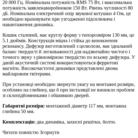
20 000 Гц. Номінальна потужність RMS 75 Вт, і максимальна
потужність заявлена ​​виробником 150 Вт. Рівень чутливості 80
дБ. Номінальна електричний опір звукової котушки 4 Ом, це
необхідно враховувати при узгодженні підсилювача і
навантаження динаміка.
Кошик сталевий, має круглу форму з типорозміром 130 мм, це
5.1 дюймів. Конструкція міцна і стійка до виникнення
резонансу. Дифузор виготовлений з целюлози, має ідеальний
баланс твердості й легковажності для надзвичайно чистого і
точного звуку з рівномірною твердістю по всьому дифузора. У
даній акустичній системі використовуються ферритові
магніти. Високочастотні динаміки представлені двома
майларовим твітерами.
При установці необхідно звернути увагу на монтажні розміри,
особливо на глибину, що б при інсталяції не виникло проблем
зі склопідйомниками і обшивкою дверей.
Габаритні розміри:
монтажний діаметр 117 мм, монтажна
глибина 50 мм.
Комплектація:
два динаміка, захисні решітки, болти.
Читати повністю
Згорнути