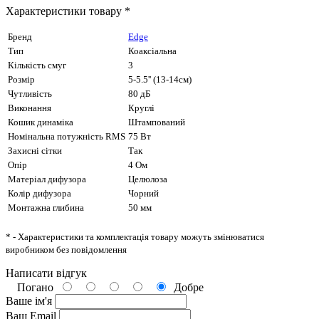
Характеристики товару *
Бренд
Edge
Тип
Коаксіальна
Кількість смуг
3
Розмір
5-5.5'' (13-14см)
Чутливість
80 дБ
Виконання
Круглі
Кошик динаміка
Штампований
Номінальна потужність RMS
75 Вт
Захисні сітки
Так
Опір
4 Ом
Матеріал дифузора
Целюлоза
Колір дифузора
Чорний
Монтажна глибина
50 мм
* - Характеристики та комплектація товару можуть змінюватися
виробником без повідомлення
Написати відгук
Погано
Добре
Ваше ім'я
Ваш Email