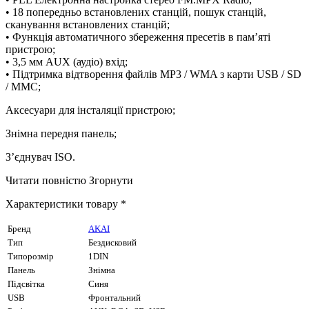
• 18 попередньо встановлених станцій, пошук станцій,
сканування встановлених станцій;
• Функція автоматичного збереження пресетів в пам’яті
пристрою;
• 3,5 мм AUX (аудіо) вхід;
• Підтримка відтворення файлів MP3 / WMA з карти USB / SD
/ MMC;
Аксесуари для інсталяції пристрою;
Знімна передня панель;
З’єднувач ISO.
Читати повністю
Згорнути
Характеристики товару *
Бренд
AKAI
Тип
Бездисковий
Типорозмір
1DIN
Панель
Знімна
Підсвітка
Синя
USB
Фронтальний