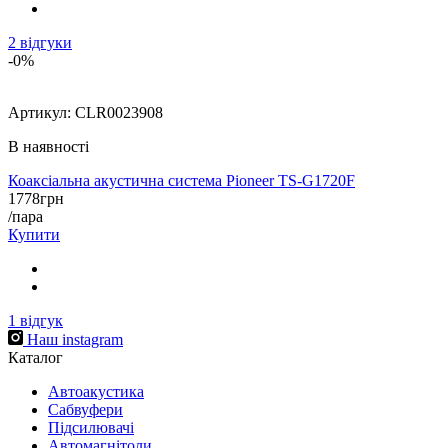
2
відгуки
-0%
Артикул:
CLR0023908
В наявності
Коаксіальна акустична система Pioneer TS-G1720F
1778
грн
/пара
Купити
1
відгук
Наш instagram
Каталог
Автоакустика
Cабвуфери
Підсилювачі
Автомагнітоли