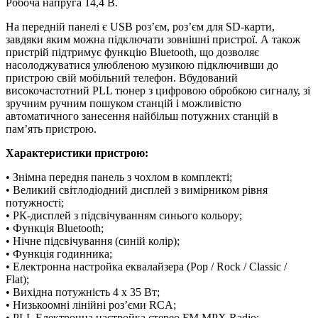
Робоча напруга 14,4 В.
На передній панелі є USB роз’єм, роз’єм для SD-карти,
завдяки яким можна підключати зовнішні пристрої. А також
пристрій підтримує функцію Bluetooth, що дозволяє
насолоджуватися улюбленою музикою підключивши до
пристрою свій мобільний телефон. Вбудований
високочастотний PLL тюнер з цифровою обробкою сигналу, зі
зручним ручним пошуком станцій і можливістю
автоматичного занесення найбільш потужних станцій в
пам’ять пристрою.
Характеристики пристрою:
• Знімна передня панель з чохлом в комплекті;
• Великий світлодіодний дисплей з вимірником рівня
потужності;
• РК-дисплей з підсвічуванням синього кольору;
• Функція Bluetooth;
• Нічне підсвічування (синій колір);
• Функція годинника;
• Електронна настройка еквалайзера (Pop / Rock / Classic /
Flat);
• Вихідна потужність 4 x 35 Вт;
• Низькоомні лінійні роз’єми RCA;
• PLL Електронна настройка стерео FM.MPX Radio;