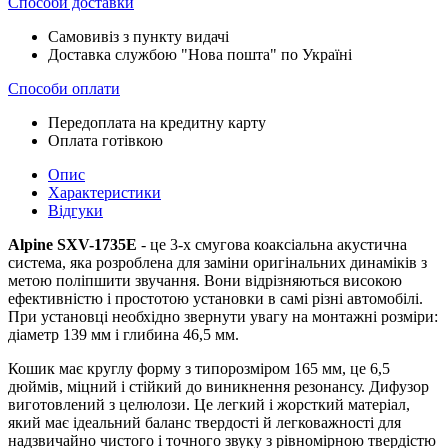
Способи доставки
Самовивіз з пункту видачі
Доставка службою "Нова пошта" по Україні
Способи оплати
Передоплата на кредитну карту
Оплата готівкою
Опис
Характеристики
Відгуки
Alpine SXV-1735E
- це 3-х смугова коаксіальна акустична
система, яка розроблена для заміни оригінальних динаміків з
метою поліпшити звучання. Вони відрізняються високою
ефективністю і простотою установки в самі різні автомобілі.
При установці необхідно звернути увагу на монтажні розміри:
діаметр 139 мм і глибина 46,5 мм.
Кошик має круглу форму з типорозміром 165 мм, це 6,5
дюймів, міцний і стійкий до виникнення резонансу. Дифузор
виготовлений з целюлози. Це легкий і жорсткий матеріал,
який має ідеальний баланс твердості й легковажності для
надзвичайно чистого і точного звуку з рівномірною твердістю