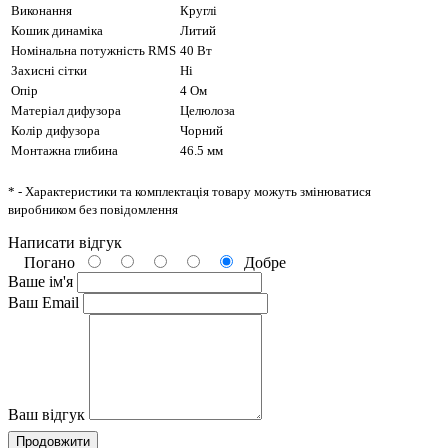
Виконання
Круглі
Кошик динаміка
Литий
Номінальна потужність RMS
40 Вт
Захисні сітки
Ні
Опір
4 Ом
Матеріал дифузора
Целюлоза
Колір дифузора
Чорний
Монтажна глибина
46.5 мм
* - Характеристики та комплектація товару можуть змінюватися
виробником без повідомлення
Написати відгук
Погано
Добре
Ваше ім'я
Ваш Email
Ваш відгук
Продовжити