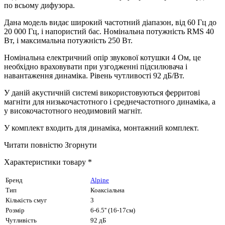
по всьому дифузора.
Дана модель видає широкий частотний діапазон, від 60 Гц до
20 000 Гц, і напористий бас. Номінальна потужність RMS 40
Вт, і максимальна потужність 250 Вт.
Номінальна електричний опір звукової котушки 4 Ом, це
необхідно враховувати при узгодженні підсилювача і
навантаження динаміка. Рівень чутливості 92 дБ/Вт.
У даній акустичній системі використовуються ферритові
магніти для низькочастотного і среднечастотного динаміка, а
у високочастотного неодимовий магніт.
У комплект входить для динаміка, монтажний комплект.
Читати повністю
Згорнути
Характеристики товару *
Бренд
Alpine
Тип
Коаксіальна
Кількість смуг
3
Розмір
6-6.5'' (16-17см)
Чутливість
92 дБ