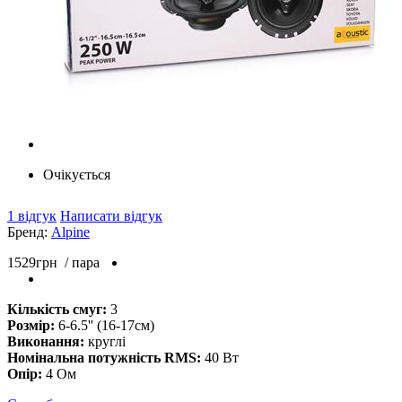
Очікується
1 відгук
Написати відгук
Бренд:
Alpine
1529
грн
/ пара
Кількість смуг:
3
Розмір:
6-6.5'' (16-17см)
Виконання:
круглі
Номінальна потужність RMS:
40 Вт
Опір:
4 Ом