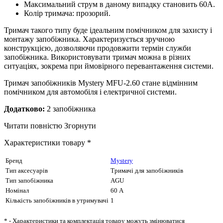
Максимальний струм в даному випадку становить 60А.
Колір тримача: прозорий.
Тримач такого типу буде ідеальним помічником для захисту і
монтажу запобіжника. Характеризується зручною
конструкцією, дозволяючи продовжити термін служби
запобіжника. Використовувати тримач можна в різних
ситуаціях, зокрема при ймовірного перевантаження системи.
Тримач запобіжників Mystery MFU-2.60 стане відмінним
помічником для автомобіля і електричної системи.
Додатково:
2 запобіжника
Читати повністю
Згорнути
Характеристики товару *
Бренд
Mystery
Тип аксесуарів
Тримачі для запобіжників
Тип запобіжника
AGU
Номінал
60 А
Кількість запобіжників в утримувачі
1
* - Характеристики та комплектація товару можуть змінюватися