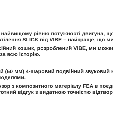
 найвищому рівню потужності двигуна, що
втілення SLICK від VIBE – найкраще, що м
ійний кошик, розроблений VIBE, ми можем
за всю історію.
 (50 мм) 4-шаровий подвійний звуковий 
моделями.
зор з композитного матеріалу FEA в поє
отний відгук з видатною точністю відтвор