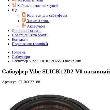
Автомагнітоли
Кабель та комплектуючі
Ще
Корпуси для сабвуферів
Захисні сітки
Аксесуари
Доставка і оплата
Повернення та обмін
Контакти
Порівняння товарів
0
Головна
Cабвуфери
Сабвуфер Vibe SLICK12D2-V0 пасивний
Сабвуфер Vibe SLICK12D2-V0 пасивний
Артикул:
CLR0032188