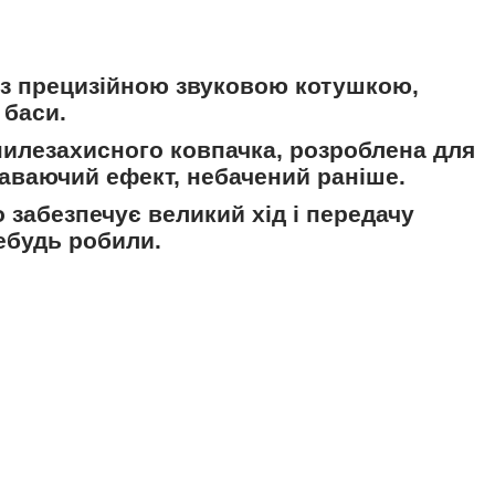
ні з прецизійною звуковою котушкою,
 баси.
 пилезахисного ковпачка, розроблена для
аваючий ефект, небачений раніше.
 забезпечує великий хід і передачу
небудь робили.