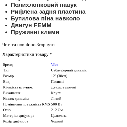
Полихлопковий павук
Рифлена задня пластина
Бутилова піна навколо
Двигун FEMM
Пружинні клеми
Читати повністю
Згорнути
Характеристики товару *
Бренд
Vibe
Тип
Сабвуферний динамік
Розмір
12'' (30см)
Вид
Пасивні
Кількість котушок
Двухкотушечні
Виконання
Круглі
Кошик динаміка
Литий
Номінальна потужність RMS
500 Вт
Опір
2+2 Ом
Матеріал дифузора
Целюлоза
Колір дифузора
Чорний