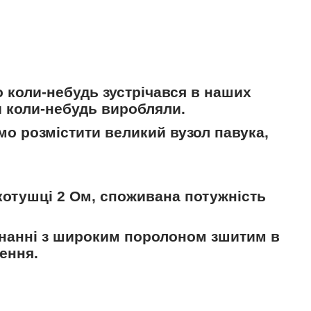
 коли-небудь зустрічався в наших
и коли-небудь виробляли.
о розмістити великий вузол павука,
котушці 2 Ом
, споживана потужність
днанні з широким поролоном зшитим в
ення.