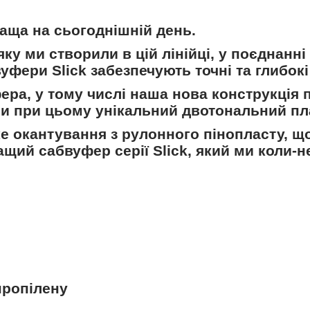
аща на сьогоднішній день.
 яку ми створили в цій лінійці, у поєднан
фери Slick забезпечують точні та глибокі
ера, у тому числі наша нова конструкція
чи при цьому унікальний двотональний пл
 окантування з рулонного пінопласту, що
ащий сабвуфер серії Slick, який ми коли-
пропілену