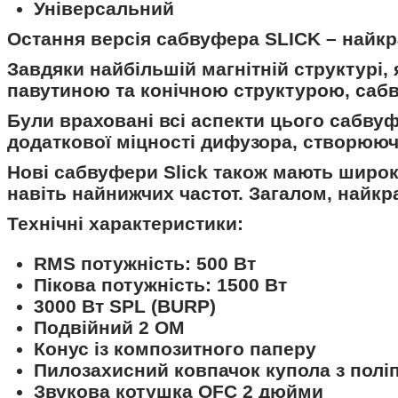
Універсальний
Остання версія сабвуфера SLICK – найкр
Завдяки найбільшій магнітній структурі,
павутиною та конічною структурою, сабву
Були враховані всі аспекти цього сабвуф
додаткової міцності дифузора, створюю
Нові сабвуфери Slick також мають широке
навіть найнижчих частот. Загалом, найкр
Технічні характеристики:
RMS потужність: 500 Вт
Пікова потужність: 1500 Вт
3000 Вт SPL (BURP)
Подвійний 2 ОМ
Конус із композитного паперу
Пилозахисний ковпачок купола з полі
Звукова котушка OFC 2 дюйми