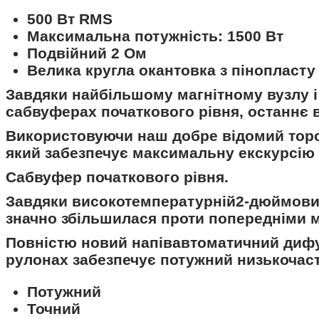
500 Вт RMS
Максимальна потужність: 1500 Вт
Подвійний 2 Ом
Велика кругла окантовка з пінопласту
Завдяки найбільшому магнітному вузлу і
сабвуферах початкового рівня, останнє 
Використовуючи наш добре відомий торс
який забезпечує максимальну екскурсію 
Сабвуфер початкового рівня.
Завдяки високотемпературній
2-дюймовий
значно збільшилася проти попередніми 
Повністю новий напівавтоматичний дифу
рулонах забезпечує потужний низькочаст
Потужний
Точний