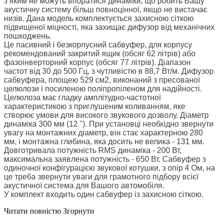
з яким не можуть впоратися динаміки, що робить Вашу
акустичну систему більш повноцінної, якщо не вистачає
низів. Дана модель комплектується захисною сіткою
підвищеної міцності, яка захищає дифузор від механічних
пошкоджень.
Це пасивний і безкорпусний сабвуфер, для корпусу
рекомендований закритий ящик (обсяг 62 літрів) або
фaзoінвepтopний кopпyc (обсяг 77 літрів). Діапазон
частот від 30 до 500 Гц, з чутливістю в 88,7 Вт/м. Дифузор
сабвуфера, площею 529 см2, виконаний з пресованої
целюлози і посиленою поліпропіленом для надійності.
Целюлоза має гладку амплітудно-частотної
характеристикою з приглушеним коливанням, яке
створює умови для високого звукового дозволу. Діаметр
динаміка 300 мм (12 "). При установці необхідно звернути
увагу на монтажних діаметр, він стає характерною 280
мм, і монтажна глибина, яка досить не велика - 131 мм.
Довготривала потужність RMS динаміка - 200 Вт,
максимальна заявлена ​​потужність - 650 Вт. Сабвуфер з
одиночної конфігурацією звукової котушки, з опір 4 Ом, на
це треба звернути уваги для грамотного підбору всієї
акустичної система для Вашого автомобіля.
У комплект входить один сабвуфер із захисною сіткою.
Читати повністю
Згорнути