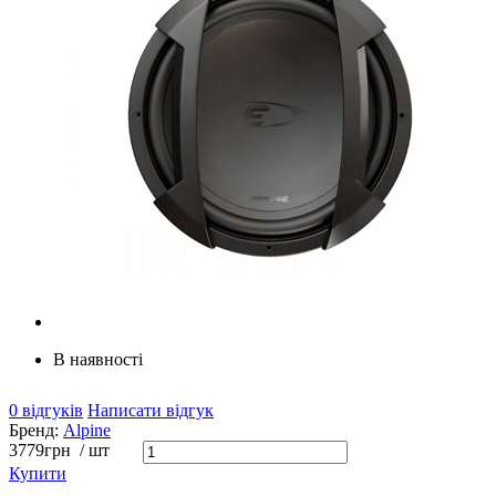
В наявності
0 відгуків
Написати відгук
Бренд:
Alpine
3779
грн
/ шт
Купити