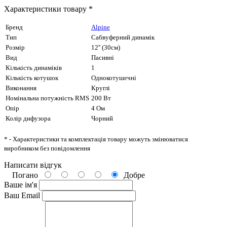
Характеристики товару *
Бренд
Alpine
Тип
Сабвуферний динамік
Розмір
12'' (30см)
Вид
Пасивні
Кількість динаміків
1
Кількість котушок
Однокотушечні
Виконання
Круглі
Номінальна потужність RMS
200 Вт
Опір
4 Ом
Колір дифузора
Чорний
* - Характеристики та комплектація товару можуть змінюватися
виробником без повідомлення
Написати відгук
Погано
Добре
Ваше ім'я
Ваш Email