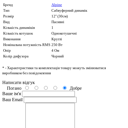
Бренд
Alpine
Тип
Сабвуферний динамік
Розмір
12'' (30см)
Вид
Пасивні
Кількість динаміків
1
Кількість котушок
Однокотушечні
Виконання
Круглі
Номінальна потужність RMS
250 Вт
Опір
4 Ом
Колір дифузора
Чорний
* - Характеристики та комплектація товару можуть змінюватися
виробником без повідомлення
Написати відгук
Погано
Добре
Ваше ім'я
Ваш Email