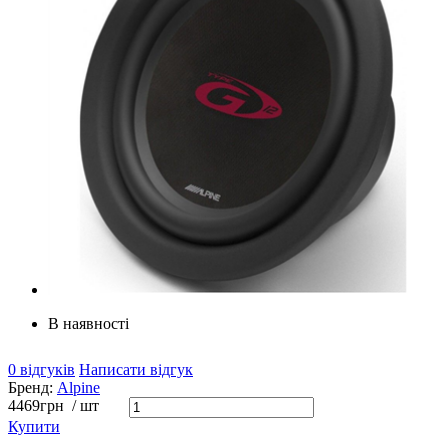
В наявності
0 відгуків
Написати відгук
Бренд:
Alpine
4469
грн
/ шт
Купити