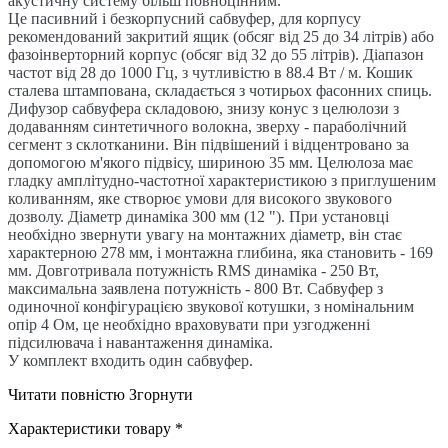
акустичну систему більш повноцінним.
Це пасивний і безкорпусний сабвуфер, для корпусу
рекомендований закритий ящик (обсяг від 25 до 34 літрів) або
фaзoінвepтopний кopпyc (обсяг від 32 до 55 літрів). Діапазон
частот від 28 до 1000 Гц, з чутливістю в 88.4 Вт / м. Кошик
сталева штампована, складається з чотирьох фасонних спиць.
Дифузор сабвуфера складовою, знизу конус з целюлози з
додаванням синтетичного волокна, зверху - параболічний
сегмент з склотканини. Він підвішений і відцентровано за
допомогою м'якого підвісу, шириною 35 мм. Целюлоза має
гладку амплітудно-частотної характеристикою з приглушеним
коливанням, яке створює умови для високого звукового
дозволу. Діаметр динаміка 300 мм (12 "). При установці
необхідно звернути увагу на монтажних діаметр, він стає
характерною 278 мм, і монтажна глибина, яка становить - 169
мм. Довготривала потужність RMS динаміка - 250 Вт,
максимальна заявлена ​​потужність - 800 Вт. Сабвуфер з
одиночної конфігурацією звукової котушки, з номінальним
опір 4 Ом, це необхідно враховувати при узгодженні
підсилювача і навантаження динаміка.
У комплект входить один сабвуфер.
Читати повністю
Згорнути
Характеристики товару *