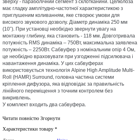
зверху - параболічний сегмент з склотканини. Целюлоза
має гладку амплітудно-частотної характеристикою з
приглушеним коливанням, яке створює умови для
високого звукового дозволу. Діаметр динаміка 250 мм
(10"). При установці необхідно звернути увагу на
монтажну глибину, яка становить - 118 мм. Довготривала
потужність RMS динаміка – 750Вт, максимальна заявлена
потужність – 2250Вт. Сабвуфер з номінальним опір 4 Ом,
це необхідно враховувати при узгодженні підсилювача і
навантаження динаміка. У цих сабвуферах
використовується технологія Alpine High Amplitude Multi-
Roll (HAMR) Surround, головна частина системи
кріплення дифузора, яка відповідає за правильність
лінійного переміщення з точним контролем без
викривлень.
У комплект входить два сабвуфера.
Читати повністю
Згорнути
Характеристики товару *