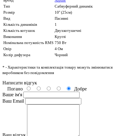
Бренд
Alpine
Тип
Сабвуферний динамік
Розмір
10'' (25см)
Вид
Пасивні
Кількість динаміків
1
Кількість котушок
Двухкотушечні
Виконання
Круглі
Номінальна потужність RMS
750 Вт
Опір
4 Ом
Колір дифузора
Чорний
* - Характеристики та комплектація товару можуть змінюватися
виробником без повідомлення
Написати відгук
Погано
Добре
Ваше ім'я
Ваш Email
Ваш відгук