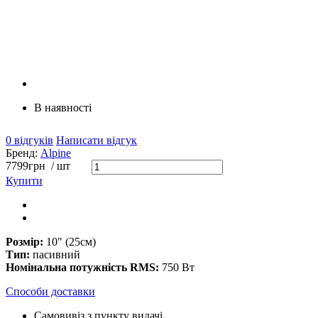
В наявності
0 відгуків
Написати відгук
Бренд:
Alpine
7799
грн
/ шт
Купити
Розмір:
10" (25см)
Тип:
пасивний
Номінальна потужність RMS:
750 Вт
Способи доставки
Самовивіз з пункту видачі