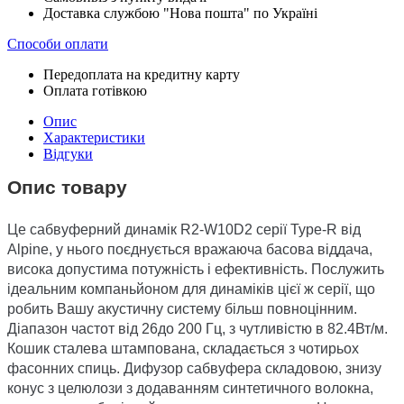
Доставка службою "Нова пошта" по Україні
Способи оплати
Передоплата на кредитну карту
Оплата готівкою
Опис
Характеристики
Відгуки
Опис товару
Це сабвуферний динамік R2-W10D2 серії Type-R від
Alpine, у нього поєднується вражаюча басова віддача,
висока допустима потужність і ефективність. Послужить
ідеальним компаньйоном для динаміків цієї ж серії, що
робить Вашу акустичну систему більш повноцінним.
Діапазон частот від 26до 200 Гц, з чутливістю в 82.4Вт/м.
Кошик сталева штампована, складається з чотирьох
фасонних спиць. Дифузор сабвуфера складовою, знизу
конус з целюлози з додаванням синтетичного волокна,