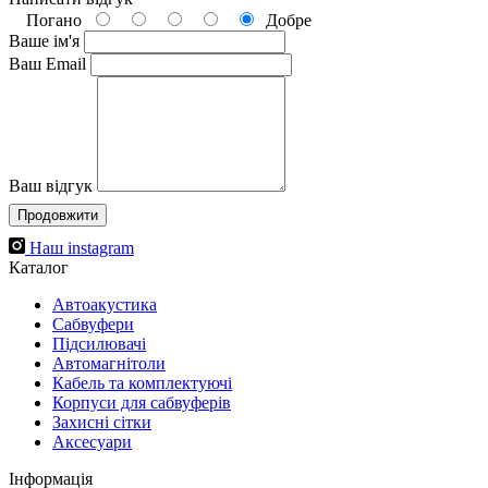
Погано
Добре
Ваше ім'я
Ваш Email
Ваш відгук
Продовжити
Наш instagram
Каталог
Автоакустика
Cабвуфери
Підсилювачі
Автомагнітоли
Кабель та комплектуючі
Корпуси для сабвуферів
Захисні сітки
Аксесуари
Інформація