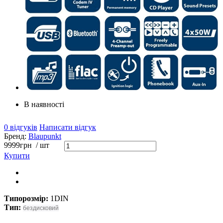
В наявності
0 відгуків
Написати відгук
Бренд:
Blaupunkt
9999
грн
/ шт
Купити
Типорозмір:
1DIN
Тип:
бездисковий