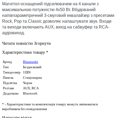
Магнітол оснащений підсилювачем на 4 канали з
максимальною потужністю 4х50 Вт. Вбудований
напівпараметричний 3-смуговий еквалайзер з пресетами
Rock, Pop та Classic дозволяє налаштувати звук. Входи
та виходи включають AUX, вихід на сабвуфер та RCA-
аудіовиход.
Читати повністю
Згорнути
Характеристики товару *
Бренд
Blaupunkt
Тип
Бездисковий
Типорозмір
1DIN
Панель
Стаціонарна
Підсвітка
Чорна
Роз'єми
AUX, RCA
Додатково
Bluetooth
* - Характеристики та комплектація товару можуть змінюватися
виробником без повідомлення
Написати відгук