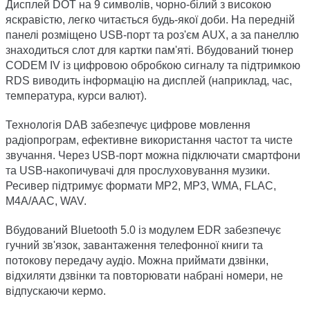
Дисплей DOT на 9 символів, чорно-білий з високою
яскравістю, легко читається будь-якої доби. На передній
панелі розміщено USB-порт та роз'єм AUX, а за панеллю
знаходиться слот для картки пам'яті. Вбудований тюнер
CODEM IV із цифровою обробкою сигналу та підтримкою
RDS виводить інформацію на дисплей (наприклад, час,
температура, курси валют).
Технологія DAB забезпечує цифрове мовлення
радіопрограм, ефективне використання частот та чисте
звучання. Через USB-порт можна підключати смартфони
та USB-накопичувачі для прослуховування музики.
Ресивер підтримує формати MP2, MP3, WMA, FLAC,
M4A/AAC, WAV.
Вбудований Bluetooth 5.0 із модулем EDR забезпечує
гучний зв'язок, завантаження телефонної книги та
потокову передачу аудіо. Можна приймати дзвінки,
відхиляти дзвінки та повторювати набрані номери, не
відпускаючи кермо.