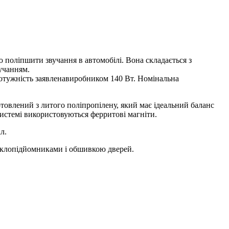
ю поліпшити звучання в автомобілі. Вона складається з
учанням.
тужність заявлена ​​виробником 140 Вт. Номінальна
товлений з литого поліпропілену, який має ідеальний баланс
системі використовуються ферритові магніти.
л.
 склопідйомниками і обшивкою дверей.