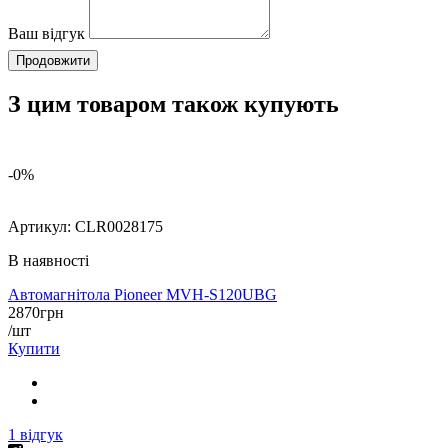
Ваш відгук
Продовжити
З цим товаром також купують
-0%
Артикул:
CLR0028175
В наявності
Автомагнітола Pioneer MVH-S120UBG
2870
грн
/шт
Купити
1
відгук