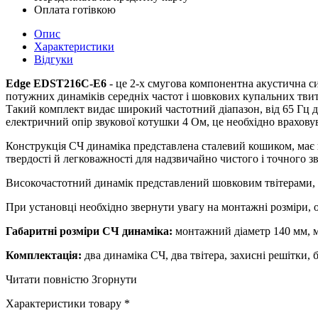
Оплата готівкою
Опис
Характеристики
Відгуки
Edge EDST216C-E6
- це 2-х смугова компонентна акустична си
потужних динаміків середніх частот і шовкових купальних твит
Такий комплект видає широкий частотний діапазон, від 65 Гц д
електричний опір звукової котушки 4 Ом, це необхідно врахову
Конструкція СЧ динаміка представлена ​​сталевий кошиком, має
твердості й легковажності для надзвичайно чистого і точного з
Високочастотний динамік представлений шовковим твітерами, ро
При установці необхідно звернути увагу на монтажні розміри, 
Габаритні розміри СЧ динаміка:
монтажний діаметр 140 мм, 
Комплектація:
два динаміка СЧ, два твітера, захисні решітки, 
Читати повністю
Згорнути
Характеристики товару *