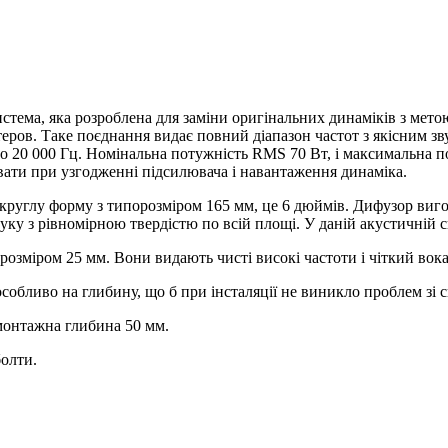
стема, яка розроблена для заміни оригінальних динаміків з мето
еров. Таке поєднання видає повний діапазон частот з якісним зв
о 20 000 Гц. Номінальна потужність RMS 70 Вт, і максимальна по
вати при узгодженні підсилювача і навантаження динаміка.
 круглу форму з типорозміром 165 мм, це 6 дюймів. Дифузор виго
вуку з рівномірною твердістю по всій площі. У даній акустичній 
зміром 25 мм. Вони видають чисті високі частоти і чіткий вока
особливо на глибину, що б при інсталяції не виникло проблем зі
монтажна глибина 50 мм.
болти.