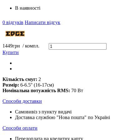
В наявності
0 відгуків
Написати відгук
1449
грн
/ компл.
Купити
Кількість смуг:
2
Розмір:
6-6.5'' (16-17см)
Номінальна потужність RMS:
70 Вт
Способи доставки
Самовивіз з пункту видачі
Доставка службою "Нова пошта" по Україні
Способи оплати
Передоплата на кредитну карту