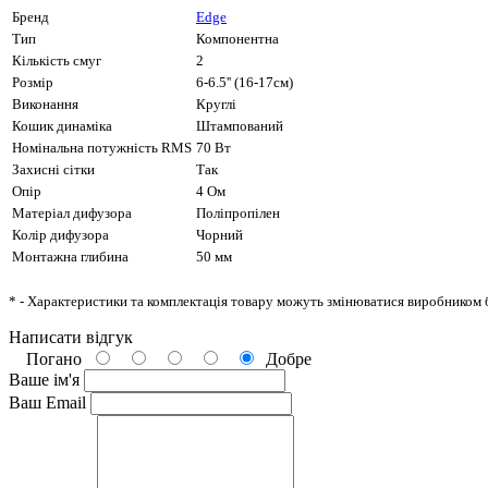
Бренд
Edge
Тип
Компонентна
Кількість смуг
2
Розмір
6-6.5'' (16-17см)
Виконання
Круглі
Кошик динаміка
Штампований
Номінальна потужність RMS
70 Вт
Захисні сітки
Так
Опір
4 Ом
Матеріал дифузора
Поліпропілен
Колір дифузора
Чорний
Монтажна глибина
50 мм
* - Характеристики та комплектація товару можуть змінюватися виробником 
Написати відгук
Погано
Добре
Ваше ім'я
Ваш Email