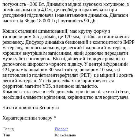
потужність - 300 Вт. Динамік з мідної звуковою котушкою, з
номінальним опір 4 Ом, це необхідно враховувати при
узгодженні підсилювача і навантаження динаміка. Діапазон
частот від 36 до 18 000 Гц і чутливість 90 дБ.
Кошик сталевий штампований, має круглу форму з
типорозміром 6.5 дюймів, це 170 мм, і стійка до виникнення
резонансу. Дифузор динаміка безшовний з композитного IMPP
матеріалу, чорного кольору, це легкий і жорсткий матеріал, з
хорошим внутрішнім загасанням, який дозволяє передавати
музику без спотворень. Він підвішений і відцентровано за
допомогою широкого чорного підвісу. У центрі вбудований
СЧ-динамік розміром 30 мм і твітер, розміром 10 мм, які
виготовлені з поліетилентерефталат (PET), це міцний і досить
легкий матеріал. У всіх динаміках використовуються
ферритові магніти Y35, з великою щільністю.
Комплект включає в себе динамік, оригінальні захисні сітки,
необхідні елементи кріплення, керівництво для користувача.
Читати повністю
Згорнути
Характеристики товару *
Бренд
Pioneer
Тип
Коаксіальна