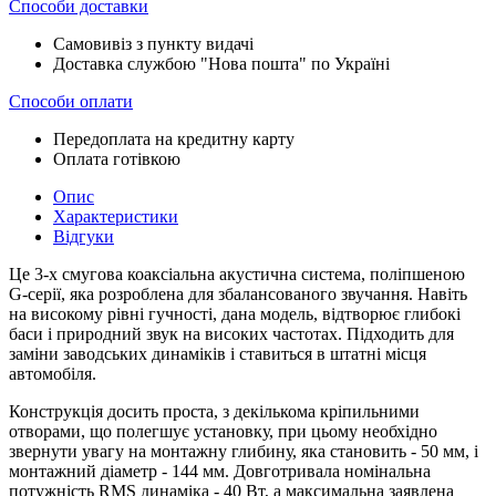
Способи доставки
Самовивіз з пункту видачі
Доставка службою "Нова пошта" по Україні
Способи оплати
Передоплата на кредитну карту
Оплата готівкою
Опис
Характеристики
Відгуки
Це 3-х смугова коаксіальна акустична система, поліпшеною
G-серії, яка розроблена для збалансованого звучання. Навіть
на високому рівні гучності, дана модель, відтворює глибокі
баси і природний звук на високих частотах. Підходить для
заміни заводських динаміків і ставиться в штатні місця
автомобіля.
Конструкція досить проста, з декількома кріпильними
отворами, що полегшує установку, при цьому необхідно
звернути увагу на монтажну глибину, яка становить - 50 мм, і
монтажний діаметр - 144 мм. Довготривала номінальна
потужність RMS динаміка - 40 Вт, а максимальна заявлена ​​