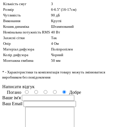
Кількість смуг
3
Розмір
6-6.5'' (16-17см)
Чутливість
90 дБ
Виконання
Круглі
Кошик динаміка
Штампований
Номінальна потужність RMS
40 Вт
Захисні сітки
Так
Опір
4 Ом
Матеріал дифузора
Поліпропілен
Колір дифузора
Чорний
Монтажна глибина
50 мм
* - Характеристики та комплектація товару можуть змінюватися
виробником без повідомлення
Написати відгук
Погано
Добре
Ваше ім'я
Ваш Email