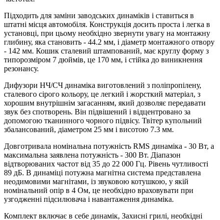
Підходить для заміни заводських динаміків і ставиться в
штатні місця автомобіля. Конструкція досить проста і легка в
установці, при цьому необхідно звернути увагу на монтажну
глибину, яка становить - 44.2 мм, і діаметр монтажного отвору
- 142 мм. Кошик сталевий штампований, має круглу форму з
типорозміром 7 дюймів, це 170 мм, і стійка до виникнення
резонансу.
Дифузори НЧ/СЧ динаміка виготовлений з поліпропілену,
сталевого сірого кольору, це легкий і жорсткий матеріал, з
хорошим внутрішнім загасанням, який дозволяє передавати
звук без спотворень. Він підвішений і відцентровано за
допомогою тканинного чорного підвісу. Твітер купольний
збалансований, діаметром 25 мм і висотою 7.3 мм.
Довготривала номінальна потужність RMS динаміка - 30 Вт, а
максимальна заявлена ​​потужність - 300 Вт. Діапазон
відтворюваних частот від 35 до 22 000 Гц. Рівень чутливості
89 дБ. В динаміці потужна магнітна система представлена ​​
неодимовими магнітами, із звуковою котушкою, у якій
номінальний опір в 4 Ом, це необхідно враховувати при
узгодженні підсилювача і навантаження динаміка.
Комплект включає в себе динамік, Захисні грилі, необхідні