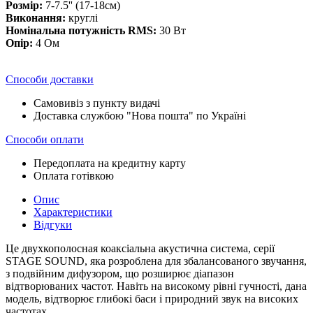
Розмір:
7-7.5'' (17-18см)
Виконання:
круглі
Номінальна потужність RMS:
30 Вт
Опір:
4 Ом
Способи доставки
Самовивіз з пункту видачі
Доставка службою "Нова пошта" по Україні
Способи оплати
Передоплата на кредитну карту
Оплата готівкою
Опис
Характеристики
Відгуки
Це двухкополосная коаксіальна акустична система, серії
STAGE SOUND, яка розроблена для збалансованого звучання,
з подвійним дифузором, що розширює діапазон
відтворюваних частот. Навіть на високому рівні гучності, дана
модель, відтворює глибокі баси і природний звук на високих
частотах.