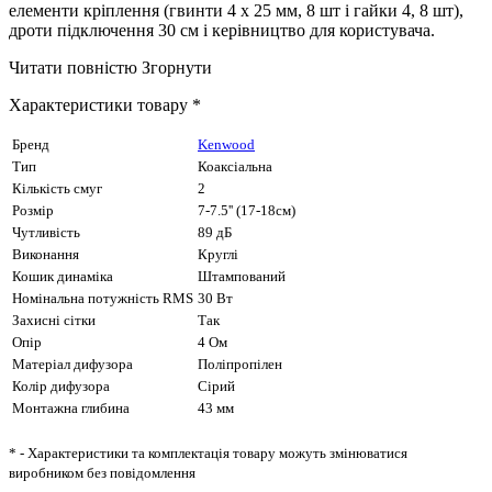
елементи кріплення (гвинти 4 x 25 мм, 8 шт і гайки 4, 8 шт),
дроти підключення 30 см і керівництво для користувача.
Читати повністю
Згорнути
Характеристики товару *
Бренд
Kenwood
Тип
Коаксіальна
Кількість смуг
2
Розмір
7-7.5'' (17-18см)
Чутливість
89 дБ
Виконання
Круглі
Кошик динаміка
Штампований
Номінальна потужність RMS
30 Вт
Захисні сітки
Так
Опір
4 Ом
Матеріал дифузора
Поліпропілен
Колір дифузора
Сірий
Монтажна глибина
43 мм
* - Характеристики та комплектація товару можуть змінюватися
виробником без повідомлення