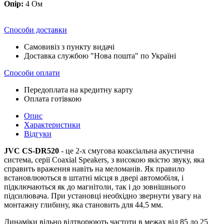
Опір:
4 Ом
Способи доставки
Самовивіз з пункту видачі
Доставка службою "Нова пошта" по Україні
Способи оплати
Передоплата на кредитну карту
Оплата готівкою
Опис
Характеристики
Відгуки
JVC CS-DR520
- це 2-х смугова коаксіальна акустична
система, серії Coaxial Speakers, з високою якістю звуку, яка
справить враження навіть на меломанів. Як правило
встановлюються в штатні місця в двері автомобіля, і
підключаються як до магнітоли, так і до зовнішнього
підсилювача. При установці необхідно звернути увагу на
монтажну глибину, яка становить для 44,5 мм.
Динаміки вільно відтворюють частоти в межах від 85 до 25