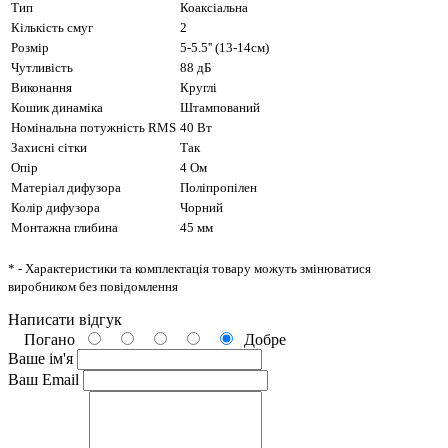
Тип
Коаксіальна
Кількість смуг
2
Розмір
5-5.5'' (13-14см)
Чутливість
88 дБ
Виконання
Круглі
Кошик динаміка
Штампований
Номінальна потужність RMS
40 Вт
Захисні сітки
Так
Опір
4 Ом
Матеріал дифузора
Поліпропілен
Колір дифузора
Чорний
Монтажна глибина
45 мм
* - Характеристики та комплектація товару можуть змінюватися
виробником без повідомлення
Написати відгук
Погано
Добре
Ваше ім'я
Ваш Email