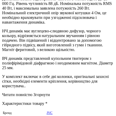
000 Гц. Рівень чутливість 88 дБ. Номінальна потужність RMS
40 Вт, і максимальна заявлена ​​потужність 260 Вт.
Номінальний електричний опір звукової котушки 4 Ом, це
необхідно враховувати при узгодженні підсилювача і
навантаження динаміка.
НЧ динамік має вуглецево-слюдяною дифузор, чорного
кольору, відрізняється натуральним звучанням і рівною
подачею. Він підвішений і відцентровано за допомогою
гібридного підвісу, який виготовлений з гуми і тканини.
Магніт феритовий, з великою щільністю.
ВЧ динамік представлений купольним твитером з
поліефірімідовой діафрагмою і неодимовим магнітом. Діаметр
25 мм.
У комплект включає в себе дві колонки, оригінальні захисні
сітки, необхідні елементи кріплення, керівництво для
користувача..
Читати повністю
Згорнути
Характеристики товару *
Бренд
JVC