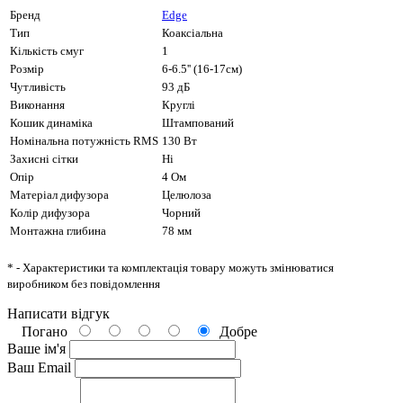
Бренд
Edge
Тип
Коаксіальна
Кількість смуг
1
Розмір
6-6.5'' (16-17см)
Чутливість
93 дБ
Виконання
Круглі
Кошик динаміка
Штампований
Номінальна потужність RMS
130 Вт
Захисні сітки
Ні
Опір
4 Ом
Матеріал дифузора
Целюлоза
Колір дифузора
Чорний
Монтажна глибина
78 мм
* - Характеристики та комплектація товару можуть змінюватися
виробником без повідомлення
Написати відгук
Погано
Добре
Ваше ім'я
Ваш Email