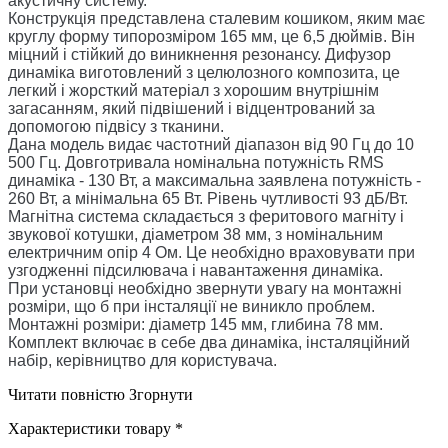
акустичну систему.
Конструкція представлена сталевим кошиком, яким має
круглу форму типорозміром 165 мм, це 6,5 дюймів. Він
міцний і стійкий до виникнення резонансу. Дифузор
динаміка виготовлений з целюлозного композита, це
легкий і жорсткий матеріал з хорошим внутрішнім
загасанням, який підвішений і відцентрований за
допомогою підвісу з тканини.
Дана модель видає частотний діапазон від 90 Гц до 10
500 Гц. Довготривала номінальна потужність RMS
динаміка - 130 Вт, а максимальна заявлена потужність -
260 Вт, а мінімальна 65 Вт. Рівень чутливості 93 дБ/Вт.
Магнітна система складається з феритового магніту і
звукової котушки, діаметром 38 мм, з номінальним
електричним опір 4 Ом. Це необхідно враховувати при
узгодженні підсилювача і навантаження динаміка.
При установці необхідно звернути увагу на монтажні
розміри, що б при інсталяції не виникло проблем.
Монтажні розміри: діаметр 145 мм, глибина 78 мм.
Комплект включає в себе два динаміка, інсталяційний
набір, керівництво для користувача.
Читати повністю
Згорнути
Характеристики товару *