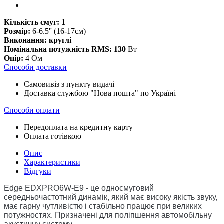
Кількість смуг: 1
Розмір:
6-6.5'' (16-17см)
Виконання: круглі
Номінальна потужність RMS: 130
Вт
Опір:
4 Ом
Способи доставки
Самовивіз з пункту видачі
Доставка службою "Нова пошта" по Україні
Способи оплати
Передоплата на кредитну карту
Оплата готівкою
Опис
Характеристики
Відгуки
Edge EDXPRO6W-E9 - це односмуговий
середньочастотний динамік, який має високу якість звуку,
має гарну чутливістю і стабільно працює при великих
потужностях. Призначені для поліпшення автомобільну