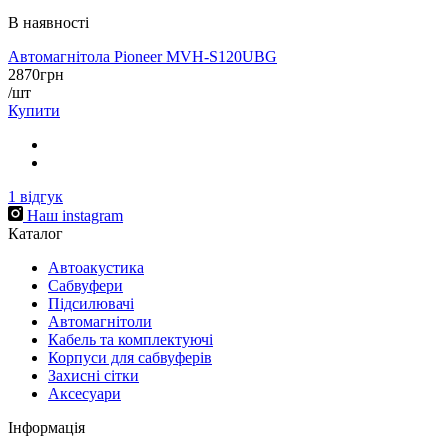
В наявності
Автомагнітола Pioneer MVH-S120UBG
2870
грн
/шт
Купити
1
відгук
Наш instagram
Каталог
Автоакустика
Cабвуфери
Підсилювачі
Автомагнітоли
Кабель та комплектуючі
Корпуси для сабвуферів
Захисні сітки
Аксесуари
Інформація