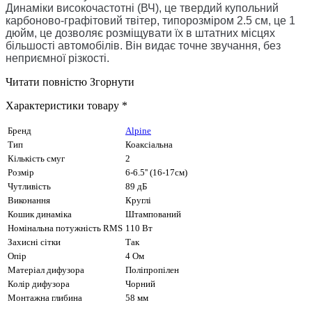
Динаміки високочастотні (ВЧ), це твердий купольний
карбоново-графітовий твітер, типорозміром 2.5 см, це 1
дюйм, це дозволяє розміщувати їх в штатних місцях
більшості автомобілів. Він видає точне звучання, без
неприємної різкості.
Читати повністю
Згорнути
Характеристики товару *
Бренд
Alpine
Тип
Коаксіальна
Кількість смуг
2
Розмір
6-6.5'' (16-17см)
Чутливість
89 дБ
Виконання
Круглі
Кошик динаміка
Штампований
Номінальна потужність RMS
110 Вт
Захисні сітки
Так
Опір
4 Ом
Матеріал дифузора
Поліпропілен
Колір дифузора
Чорний
Монтажна глибина
58 мм