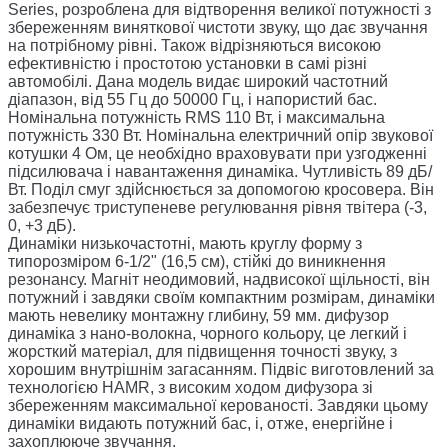
Series, розроблена для відтворення великої потужності з
збереженням виняткової чистоти звуку, що дає звучання
на потрібному рівні. Також відрізняються високою
ефективністю і простотою установки в самі різні
автомобілі. Дана модель видає широкий частотний
діапазон, від 55 Гц до 50000 Гц, і напористий бас.
Номінальна потужність RMS 110 Вт, і максимальна
потужність 330 Вт. Номінальна електричний опір звукової
котушки 4 Ом, це необхідно враховувати при узгодженні
підсилювача і навантаження динаміка. Чутливість 89 дБ/
Вт. Поділ смуг здійснюється за допомогою кросовера. Він
забезпечує триступеневе регулювання рівня твітера (-3,
0, +3 дБ).
Динаміки низькочастотні, мають круглу форму з
типорозміром 6-1/2" (16,5 см), стійкі до виникнення
резонансу. Магніт неодимовий, надвисокої щільності, він
потужний і завдяки своїм компактним розмірам, динаміки
мають невелику монтажну глибину, 59 мм. дифузор
динаміка з нано-волокна, чорного кольору, це легкий і
жорсткий матеріал, для підвищення точності звуку, з
хорошим внутрішнім загасанням. Підвіс виготовлений за
технологією HAMR, з високим ходом дифузора зі
збереженням максимальної керованості. Завдяки цьому
динаміки видають потужний бас, і, отже, енергійне і
захоплююче звучання.