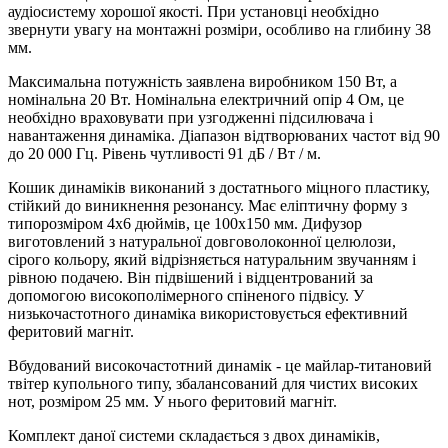
аудіосистему хорошої якості. При установці необхідно
звернути увагу на монтажні розміри, особливо на глибину 38
мм.
Максимальна потужність заявлена ​​виробником 150 Вт, а
номінальна 20 Вт. Номінальна електричний опір 4 Ом, це
необхідно враховувати при узгодженні підсилювача і
навантаження динаміка. Діапазон відтворюваних частот від 90
до 20 000 Гц. Рівень чутливості 91 дБ / Вт / м.
Кошик динаміків виконаний з достатнього міцного пластику,
стійкий до виникнення резонансу. Має еліптичну форму з
типорозміром 4x6 дюймів, це 100х150 мм. Дифузор
виготовлений з натуральної довговолоконної целюлози,
сірого кольору, який відрізняється натуральним звучанням і
рівною подачею. Він підвішений і відцентрований за
допомогою високополімерного спіненого підвісу. У
низькочастотного динаміка використовується ефективний
феритовий магніт.
Вбудований високочастотний динамік - це майлар-титановий
твітер купольного типу, збалансований для чистих високих
нот, розміром 25 мм. У нього феритовий магніт.
Комплект даної системи складається з двох динаміків,