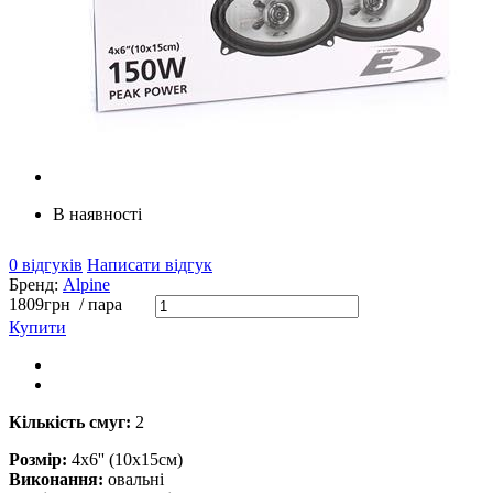
В наявності
0 відгуків
Написати відгук
Бренд:
Alpine
1809
грн
/ пара
Купити
Кількість смуг:
2
Розмір:
4x6'' (10х15см)
Виконання:
овальні