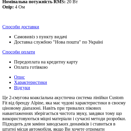
Номінальна потужність RMS:
20 Вт
Опір:
4 Ом
Способи доставки
Самовивіз з пункту видачі
Доставка службою "Нова пошта" по Україні
Способи оплати
Передоплата на кредитну карту
Оплата готівкою
Опис
Характеристики
Відгуки
Це 2-смугова коаксіальна акустична система лінійки Custom
Fit від бренду Alpine, яка має чудові характеристики в своєму
ціновому діапазоні. Навіть при тривалих пікових
навантаженнях зберігається чистота звуку, завдяки тому що
використовуються міцні матеріали і сучасні методи розробки.
Підходить для заміни заводських динаміків і ставиться в
штатні місця автомобіля, якщо Ви хочете отримати