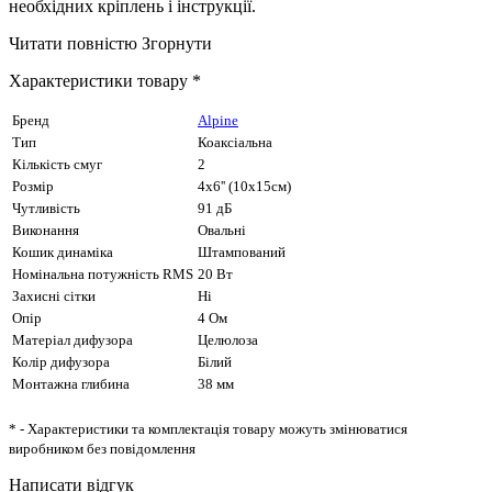
необхідних кріплень і інструкції.
Читати повністю
Згорнути
Характеристики товару *
Бренд
Alpine
Тип
Коаксіальна
Кількість смуг
2
Розмір
4x6'' (10х15см)
Чутливість
91 дБ
Виконання
Овальні
Кошик динаміка
Штампований
Номінальна потужність RMS
20 Вт
Захисні сітки
Ні
Опір
4 Ом
Матеріал дифузора
Целюлоза
Колір дифузора
Білий
Монтажна глибина
38 мм
* - Характеристики та комплектація товару можуть змінюватися
виробником без повідомлення
Написати відгук