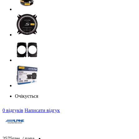
Очікується
0 відгуків
Написати відгук
2575
грн
/ пара