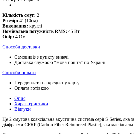
Кількість смуг:
2
Розмір:
4'' (10см)
Виконання:
круглі
Номінальна потужність RMS:
45 Вт
Опір:
4 Ом
Способи доставки
Самовивіз з пункту видачі
Доставка службою "Нова пошта" по Україні
Способи оплати
Передоплата на кредитну карту
Оплата готівкою
Опис
Характеристики
Відгуки
Це 2-смугова коаксіальна акустична система серії S-Series, як
діафрагми CFRP (Carbon Fiber Reinforced Plastic), яка має ідеа