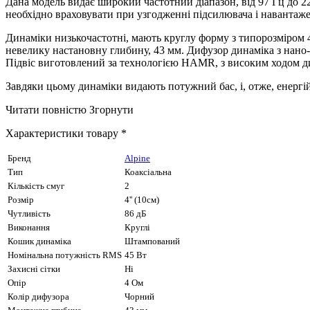
Дана модель видає широкий частотний діапазон, від 97 Гц до 2
необхідно враховувати при узгодженні підсилювача і навантаже
Динаміки низькочастотні, мають круглу форму з типорозміром 4
невелику настановну глибину, 43 мм. Дифузор динаміка з нано-в
Підвіс виготовлений за технологією HAMR, з високим ходом ди
Завдяки цьому динаміки видають потужний бас, і, отже, енергій
Читати повністю
Згорнути
Характеристики товару *
Бренд
Alpine
Тип
Коаксіальна
Кількість смуг
2
Розмір
4'' (10см)
Чутливість
86 дБ
Виконання
Круглі
Кошик динаміка
Штампований
Номінальна потужність RMS
45 Вт
Захисні сітки
Ні
Опір
4 Ом
Колір дифузора
Чорний