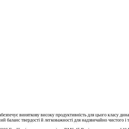
а забезпечує виняткову високу продуктивність для цього класу д
льний баланс твердості й легковажності для надзвичайно чистого 