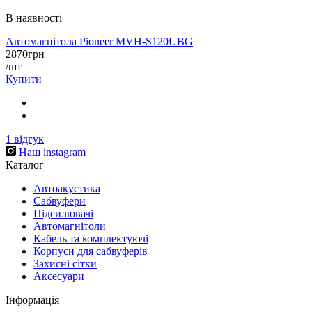
В наявності
Автомагнітола Pioneer MVH-S120UBG
2870
грн
/шт
Купити
1
відгук
Наш instagram
Каталог
Автоакустика
Cабвуфери
Підсилювачі
Автомагнітоли
Кабель та комплектуючі
Корпуси для сабвуферів
Захисні сітки
Аксесуари
Інформація