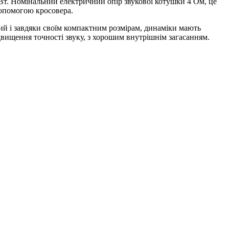
 Вт. Номінальний електричний опір звукової котушки 4 Ом, це
допомогою кросовера.
ий і завдяки своїм компактним розмірам, динаміки мають
двищення точності звуку, з хорошим внутрішнім загасанням.