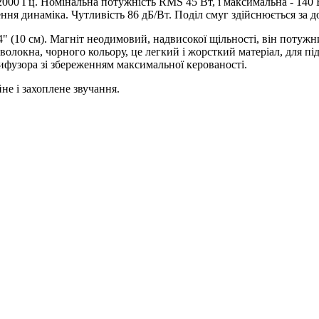
2000 Гц. Номінальна потужність RMS 45 Вт, і максимальна - 140
ння динаміка. Чутливість 86 дБ/Вт. Поділ смуг здійснюється за 
" (10 см). Магніт неодимовий, надвисокої щільності, він потужн
олокна, чорного кольору, це легкий і жорсткий матеріал, для пі
фузора зі збереженням максимальної керованості.
не і захоплене звучання.