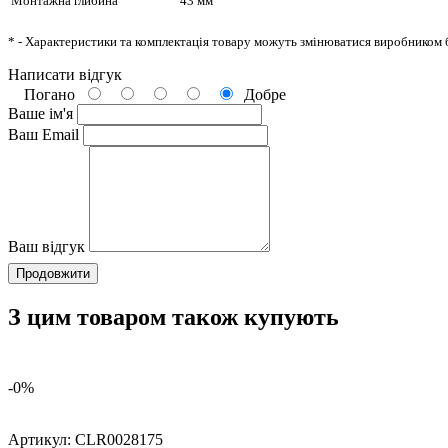
Монтажна глибина
43 мм
* - Характеристики та комплектація товару можуть змінюватися виробником 
Написати відгук
Погано
Добре
Ваше ім'я
Ваш Email
Ваш відгук
Продовжити
З цим товаром також купують
-0%
Артикул:
CLR0028175