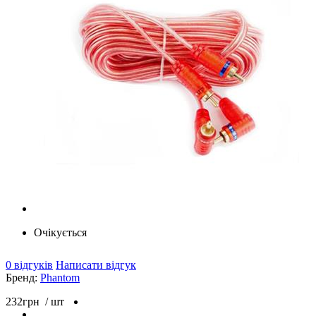
Очікується
0 відгуків
Написати відгук
Бренд:
Phantom
232
грн
/ шт