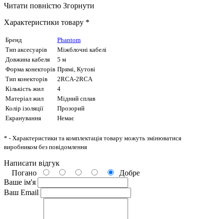
Читати повністю
Згорнути
Характеристики товару *
Бренд
Phantom
Тип аксесуарів
Міжблочні кабелі
Довжина кабеля
5 м
Форма конекторів
Прямі, Кутові
Тип конекторів
2RCA-2RCA
Кількість жил
4
Матеріал жил
Мідний сплав
Колір ізоляції
Прозорий
Екранування
Немає
* - Характеристики та комплектація товару можуть змінюватися
виробником без повідомлення
Написати відгук
Погано
Добре
Ваше ім'я
Ваш Email