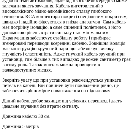
аудіосистеми автомобіля, адже від нього безпосередньо може
залежати якість звучання. Кабель виготовлений з
високоякісного мідно-алюмінієвого сплаву глибокого
очищення. RCA коннектори покриті спеціальним покриттям,
швидко і надійно фіксуються в гнізда апаратури. Сам кабель
має потрійну ізоляцію, а саме спінений поліетилен, з його
допомогою рівень втрати сигналу стає мінімальним.
Екранування забезпечує стабільну роботу і прибирає
згенеровані перешкоди всередині кабелю. Зовнішня ізоляція
має конструкцію кручений пари що забезпечує високу
гнучкість і еластичність. Адже гнучкий кабель зручний при
установці, тим більше в тих випадках де кожен сантиметр грає
вагому роль. Також монтаж можна проводити в
важкодоступних місцях.
Зверніть увагу що при установки рекомендується уникати
петель на кабелі. Він повинен бути покладений рівно, це
забезпечить рівномірне навантаження на підсилювач.
Даний кабель добре захищає від усіляких перешкод і дасть
ідеальне звучання без втрати сигналу.
Довжина кабелю 30 см.
Довжина 5 метрів