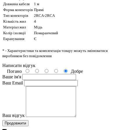
Довжина кабеля
1 м
Форма конекторів
Прямі
Тип конекторів
2RCA-2RCA
Кількість жил
4
Матеріал жил
Мідь
Колір ізоляції
Помаранчевий
Екранування
Є
* - Характеристики та комплектація товару можуть змінюватися
виробником без повідомлення
Написати відгук
Погано
Добре
Ваше ім'я
Ваш Email
Ваш відгук
Продовжити