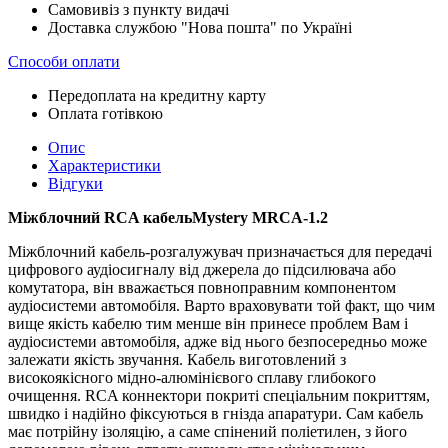
Самовивіз з пункту видачі
Доставка службою "Нова пошта" по Україні
Способи оплати
Передоплата на кредитну карту
Оплата готівкою
Опис
Характеристики
Відгуки
Міжблочний RCA кабельMystery MRCA-1.2
Міжблочний кабель-розгалужувач призначається для передачі
цифрового аудіосигналу від джерела до підсилювача або
комутатора, він вважається повноправним компонентом
аудіосистеми автомобіля. Варто враховувати той факт, що чим
вище якість кабелю тим менше він принесе проблем Вам і
аудіосистеми автомобіля, адже від нього безпосередньо може
залежати якість звучання. Кабель виготовлений з
високоякісного мідно-алюмінієвого сплаву глибокого
очищення. RCA коннектори покриті спеціальним покриттям,
швидко і надійно фіксуються в гнізда апаратури. Сам кабель
має потрійну ізоляцію, а саме спінений поліетилен, з його