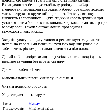
допомогою рівень втрати сигналу стає мінімальним.
Екранування забезпечує стабільну роботу і прибирає
згенеровані перешкоди всередині кабелю. Зовнішня ізоляція
має конструкцію кручений пари що забезпечує високу
гнучкість і еластичність. Адже гнучкий кабель зручний при
установці, тим більше в тих випадках де кожен сантиметр грає
вагому роль. Також монтаж можна проводити в
важкодоступних місцях.
Зверніть увагу що при установки рекомендується уникати
петель на кабелі. Він повинен бути покладений рівно, це
забезпечить рівномірне навантаження на підсилювач.
Даний кабель добре захищає від усіляких перешкод і дасть
ідеальне звучання без втрати сигналу.
Довжина кабелю 1 метр.
Максимальний рівень сигналу не більш 3В.
Читати повністю
Згорнути
Характеристики товару *
Бренд
Mystery
Тип аксесуарів
Міжблочні кабелі