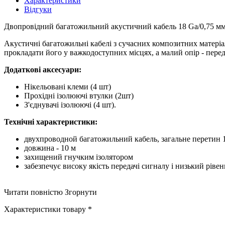
Характеристики
Відгуки
Двопровідний багатожильний акустичний кабель 18 Ga/0,75 мм
Акустичні багатожильні кабелі з сучасних композитних матеріал
прокладати його у важкодоступних місцях, а малий опір - перед
Додаткові аксесуари:
Нікельовані клеми (4 шт)
Прохідні ізолюючі втулки (2шт)
З'єднувачі ізолюючі (4 шт).
Технічні характеристики:
двухпроводной багатожильний кабель, загальне перетин 1
довжина - 10 м
захищений гнучким ізолятором
забезпечує високу якість передачі сигналу і низький рівен
Читати повністю
Згорнути
Характеристики товару *