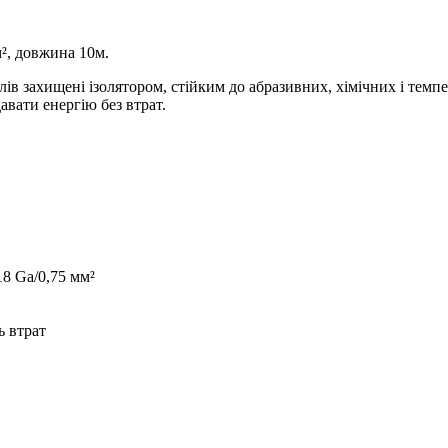
², довжина 10м.
ів захищені ізолятором, стійким до абразивних, хімічних і темп
авати енергію без втрат.
8 Ga/0,75 мм²
ь втрат