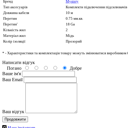
Бренд
Mystery
Тип аксесуарів
Комплекти підключення підсилювачів
Довжина кабеля
10 м
Перетин
0.75 мм.кв.
Перетин'
18 Ga
Кількість жил
2
Матеріал жил
Мідь
Колір ізоляції
Прозорий
* - Характеристики та комплектація товару можуть змінюватися виробником 
Написати відгук
Погано
Добре
Ваше ім'я
Ваш Email
Ваш відгук
Продовжити
Наш instagram